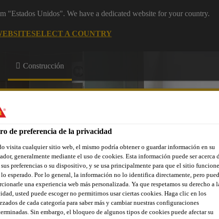
rom "Estados Unidos". We have a dedicated website for your country.
WEBSITE
SELECT A COUNTRY
Construcción
Sellantes
ro de preferencia de la privacidad
 visita cualquier sitio web, el mismo podría obtener o guardar información en su
dor, generalmente mediante el uso de cookies. Esta información puede ser acerca 
Contáctenos
 sus preferencias o su dispositivo, y se usa principalmente para que el sitio funcion
lo esperado. Por lo general, la información no lo identifica directamente, pero pue
cionarle una experiencia web más personalizada. Ya que respetamos su derecho a l
idad, usted puede escoger no permitirnos usar ciertas cookies. Haga clic en los
zados de cada categoría para saber más y cambiar nuestras configuraciones
erminadas. Sin embargo, el bloqueo de algunos tipos de cookies puede afectar su