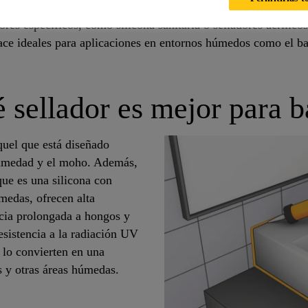
dores específicos, como silicona sanitaria o selladores acrílicos
ace ideales para aplicaciones en entornos húmedos como el b
sellador es mejor para 
quel que está diseñado
 humedad y el moho. Además,
ue es una silicona con
medas, ofrecen alta
encia prolongada a hongos y
sistencia a la radiación UV
s lo convierten en una
s y otras áreas húmedas.