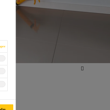
mpre
año?
odas