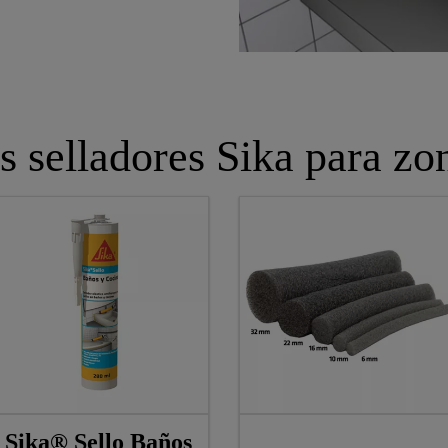
s selladores Sika para z
Sika® Sello Baños