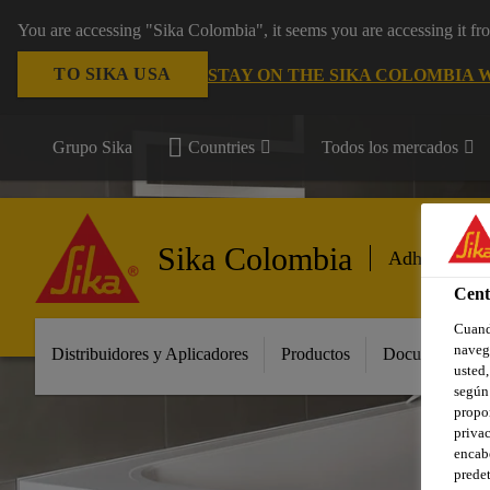
You are accessing "Sika Colombia", it seems you are accessing it f
TO SIKA USA
STAY ON THE SIKA COLOMBIA 
Grupo Sika
Countries
Todos los mercados
Sika Colombia
Adhesivos y 
Cent
Cuando
navega
Distribuidores y Aplicadores
Productos
Documentos
usted,
según 
propor
privac
encabe
predet