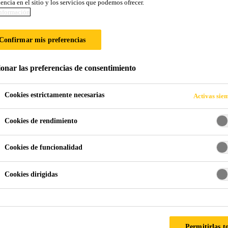
encia en el sitio y los servicios que podemos ofrecer.
nformación
DAS
Confirmar mis preferencias
ionar las preferencias de consentimiento
Cookies estrictamente necesarias
Activas sie
Cookies de rendimiento
 o Selladores
Zonas Humedas
Cookies de funcionalidad
Cookies dirigidas
 ASESORÍA ESPECIALIZADA PARA SU PROYECTO
é se usa para sellar el b
Permitirlas t