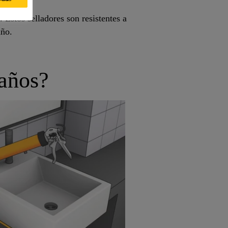
. Estos selladores son resistentes a
año.
baños?