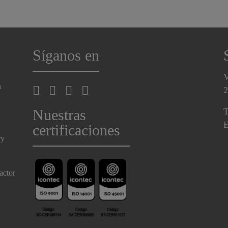
Síganos en
V
a
2
Nuestras
T
E
certificaciones
ry
actor