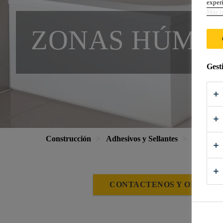
experi
Más i
ZONAS HÚME
Gest
Construcción
Adhesivos y Sellantes
Sellantes
CONTACTENOS Y OBTENGA
¿Qu