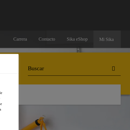
Carrera
Contacto
Sika eShop
Mi Sika
de
e
de
a