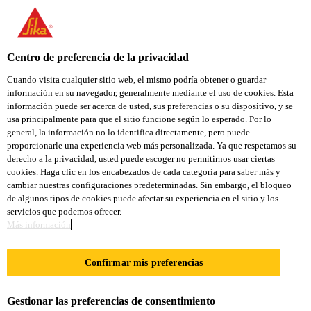
You are accessing "Sika Colombia", it seems you are accessing it
from "Estados Unidos". We have a dedicated website for your
country.
Centro de preferencia de la privacidad
Construcción
...
Sika® Sigunit® L-53 AF Plus
TO
Cuando visita cualquier sitio web, el mismo podría obtener o guardar
STAY ON THE SIKA
SELECT A
información en su navegador, generalmente mediante el uso de cookies. Esta
SIKA
COLOMBIA WEBSITE
COUNTRY
información puede ser acerca de usted, sus preferencias o su dispositivo, y se
USA
usa principalmente para que el sitio funcione según lo esperado. Por lo
general, la información no lo identifica directamente, pero puede
proporcionarle una experiencia web más personalizada. Ya que respetamos su
Sika® Sigunit® L-
Sika Colombia
derecho a la privacidad, usted puede escoger no permitirnos usar ciertas
cookies. Haga clic en los encabezados de cada categoría para saber más y
cambiar nuestras configuraciones predeterminadas. Sin embargo, el bloqueo
53 AF Plus
de algunos tipos de cookies puede afectar su experiencia en el sitio y los
servicios que podemos ofrecer.
Más información
Acelerante líquido para concreto lanzado
libre de álcali de alto desempeño
Confirmar mis preferencias
Aditivo líquido acelerante de fraguados y
Gestionar las preferencias de consentimiento
resistencias iniciales, álcali free de segunda