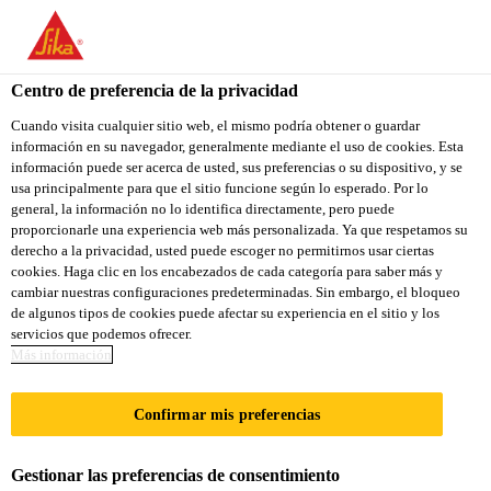
You are accessing "Sika Colombia", it seems you are accessing it
from "Estados Unidos". We have a dedicated website for your
country.
Centro de preferencia de la privacidad
Construcción
...
SikaFume®
TO
Cuando visita cualquier sitio web, el mismo podría obtener o guardar
STAY ON THE SIKA
SELECT A
información en su navegador, generalmente mediante el uso de cookies. Esta
SIKA
COLOMBIA WEBSITE
COUNTRY
información puede ser acerca de usted, sus preferencias o su dispositivo, y se
USA
usa principalmente para que el sitio funcione según lo esperado. Por lo
general, la información no lo identifica directamente, pero puede
proporcionarle una experiencia web más personalizada. Ya que respetamos su
SikaFume®
Sika Colombia
derecho a la privacidad, usted puede escoger no permitirnos usar ciertas
cookies. Haga clic en los encabezados de cada categoría para saber más y
cambiar nuestras configuraciones predeterminadas. Sin embargo, el bloqueo
Micro sílice para concretos y morteros de
de algunos tipos de cookies puede afectar su experiencia en el sitio y los
servicios que podemos ofrecer.
alto desempeño
Más información
SikaFume® es una micro sílice, adición en polvo
Confirmar mis preferencias
que permite aumentar la resistencia química y
mecánica de concretos y morteros. Las
Gestionar las preferencias de consentimiento
características mejoradas de esta adición garantizan