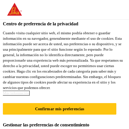
You are accessing "Sika Colombia", it seems you are accessing it
from "Estados Unidos". We have a dedicated website for your
country.
Centro de preferencia de la privacidad
Construcción
...
Sika® Plastiment® TM-10
TO
Cuando visita cualquier sitio web, el mismo podría obtener o guardar
STAY ON THE SIKA
SELECT A
información en su navegador, generalmente mediante el uso de cookies. Esta
SIKA
COLOMBIA WEBSITE
COUNTRY
información puede ser acerca de usted, sus preferencias o su dispositivo, y se
USA
usa principalmente para que el sitio funcione según lo esperado. Por lo
general, la información no lo identifica directamente, pero puede
proporcionarle una experiencia web más personalizada. Ya que respetamos su
Sika® Plastiment®
Sika Colombia
derecho a la privacidad, usted puede escoger no permitirnos usar ciertas
cookies. Haga clic en los encabezados de cada categoría para saber más y
cambiar nuestras configuraciones predeterminadas. Sin embargo, el bloqueo
TM-10
de algunos tipos de cookies puede afectar su experiencia en el sitio y los
servicios que podemos ofrecer.
Más información
Aditivo plastificante y retardante de
fraguado para concreto
Confirmar mis preferencias
Sika® Plastiment® TM-10 es un aditivo líquido de
Gestionar las preferencias de consentimiento
gran poder plastificante, retardador del tiempo de