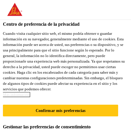
You are accessing "Sika Colombia", it seems you are accessing it
from "Estados Unidos". We have a dedicated website for your
country.
Centro de preferencia de la privacidad
Construcción
...
Sikament® PH 853
TO
Cuando visita cualquier sitio web, el mismo podría obtener o guardar
STAY ON THE SIKA
SELECT A
información en su navegador, generalmente mediante el uso de cookies. Esta
SIKA
COLOMBIA WEBSITE
COUNTRY
información puede ser acerca de usted, sus preferencias o su dispositivo, y se
USA
usa principalmente para que el sitio funcione según lo esperado. Por lo
general, la información no lo identifica directamente, pero puede
proporcionarle una experiencia web más personalizada. Ya que respetamos su
Sikament® PH 853
Sika Colombia
derecho a la privacidad, usted puede escoger no permitirnos usar ciertas
cookies. Haga clic en los encabezados de cada categoría para saber más y
cambiar nuestras configuraciones predeterminadas. Sin embargo, el bloqueo
Aditivo plastificante reductor de agua de
de algunos tipos de cookies puede afectar su experiencia en el sitio y los
servicios que podemos ofrecer.
medio rango
Más información
Sikament® PH 853 es un aditivo líquido, reductor de
Confirmar mis preferencias
agua (5% al 15%) de medio rango listo para usarse y
formulado para producir concreto con trabajabilidad
Gestionar las preferencias de consentimiento
prolongada y acabados superiores, aún en mezclas