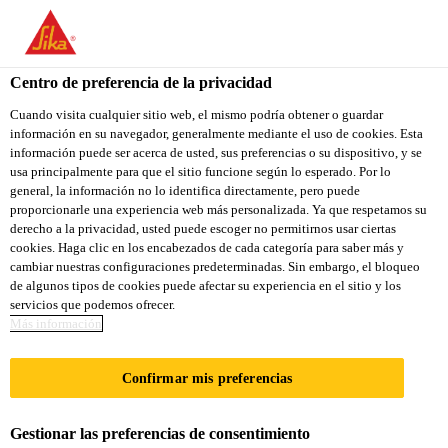
You are accessing "Sika Colombia", it seems you are accessing it
from "Estados Unidos". We have a dedicated website for your
country.
Centro de preferencia de la privacidad
Construcción
...
SikaControl®-75 CO
TO
Cuando visita cualquier sitio web, el mismo podría obtener o guardar
STAY ON THE SIKA
SELECT A
información en su navegador, generalmente mediante el uso de cookies. Esta
SIKA
COLOMBIA WEBSITE
COUNTRY
información puede ser acerca de usted, sus preferencias o su dispositivo, y se
USA
usa principalmente para que el sitio funcione según lo esperado. Por lo
general, la información no lo identifica directamente, pero puede
proporcionarle una experiencia web más personalizada. Ya que respetamos su
SikaControl®-75
Sika Colombia
derecho a la privacidad, usted puede escoger no permitirnos usar ciertas
cookies. Haga clic en los encabezados de cada categoría para saber más y
cambiar nuestras configuraciones predeterminadas. Sin embargo, el bloqueo
CO
de algunos tipos de cookies puede afectar su experiencia en el sitio y los
servicios que podemos ofrecer.
Más información
Aditivo reductor de la retracción para
concretos, morteros y mezclas cementicias
Confirmar mis preferencias
SikaControl®-75 CO es un aditivo reductor de la
Gestionar las preferencias de consentimiento
contracción que se utiliza para producir concreto de