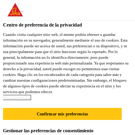
You are accessing "Sika Colombia", it seems you are accessing it
from "Estados Unidos". We have a dedicated website for your
country.
Centro de preferencia de la privacidad
Construcción
...
SikaFiber®-6 Micro
TO
Cuando visita cualquier sitio web, el mismo podría obtener o guardar
STAY ON THE SIKA
SELECT A
información en su navegador, generalmente mediante el uso de cookies. Esta
SIKA
COLOMBIA WEBSITE
COUNTRY
información puede ser acerca de usted, sus preferencias o su dispositivo, y se
USA
usa principalmente para que el sitio funcione según lo esperado. Por lo
general, la información no lo identifica directamente, pero puede
proporcionarle una experiencia web más personalizada. Ya que respetamos su
SikaFiber®-6
Sika Colombia
derecho a la privacidad, usted puede escoger no permitirnos usar ciertas
cookies. Haga clic en los encabezados de cada categoría para saber más y
cambiar nuestras configuraciones predeterminadas. Sin embargo, el bloqueo
Micro
de algunos tipos de cookies puede afectar su experiencia en el sitio y los
servicios que podemos ofrecer.
Más información
Micro fibra de polipropileno de 6 mm de
longitud para concreto y mortero
Confirmar mis preferencias
SikaFiber®-6 Micro es una micro fibra de
Gestionar las preferencias de consentimiento
polipropileno de 6 mm de longitud modificada que