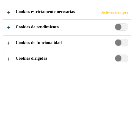
SikaFill® 09 Negro
es una membrana líquida
Cookies estrictamente necesarias
Activas siempre
impermeable monocomponente asfalto-acrílica,
tixotrópica en dispersión acuosa, con alto potencial
Cookies de rendimiento
elástico (≥ 400%) para techos, cubiertas y terrazas
Lea más +
tanto en obra nueva como para mantenimiento.
Cookies de funcionalidad
Permite puentear fisuras nuevas hasta 6mm sin
refuerzo y 9mm con refuerzo
SikaFelt®
FPP30
.
Alta elongación (≥ 400%)
Cookies dirigidas
Alta capacidad de puenteo de fisuras
Buena adherencia con la mayoría de los
materiales de construcción.
ASESORAMIENTO
ESPECIALIZADO