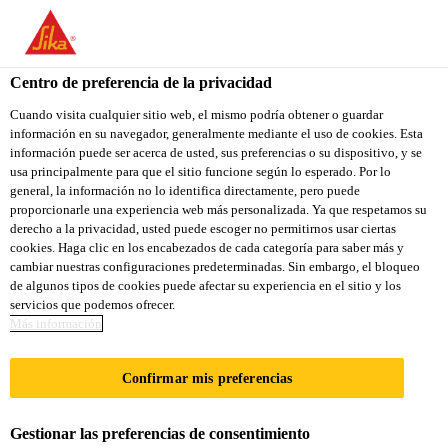
You are accessing "Sika Colombia", it seems you are accessing it
from "Estados Unidos". We have a dedicated website for your
country.
Centro de preferencia de la privacidad
Construcción
...
SikaFill® 09 Negro
TO
Cuando visita cualquier sitio web, el mismo podría obtener o guardar
STAY ON THE SIKA
SELECT A
información en su navegador, generalmente mediante el uso de cookies. Esta
SIKA
COLOMBIA WEBSITE
COUNTRY
información puede ser acerca de usted, sus preferencias o su dispositivo, y se
USA
usa principalmente para que el sitio funcione según lo esperado. Por lo
general, la información no lo identifica directamente, pero puede
proporcionarle una experiencia web más personalizada. Ya que respetamos su
SikaFill® 09
Sika Colombia
derecho a la privacidad, usted puede escoger no permitirnos usar ciertas
cookies. Haga clic en los encabezados de cada categoría para saber más y
cambiar nuestras configuraciones predeterminadas. Sin embargo, el bloqueo
Negro
de algunos tipos de cookies puede afectar su experiencia en el sitio y los
servicios que podemos ofrecer.
Más información
IMPERMEABILIZANTE ASFALTO-
ACRÍLICO 400% DE ELONGACIÓN
Confirmar mis preferencias
PARA CUBIERTAS TECHOS Y
TERRAZAS
Gestionar las preferencias de consentimiento