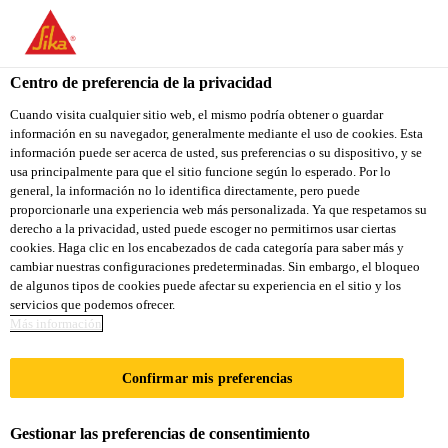
You are accessing "Sika Colombia", it seems you are accessing it
from "Estados Unidos". We have a dedicated website for your
country.
Centro de preferencia de la privacidad
Construcción
...
Sika MonoTop®-160 Migrating
TO
Cuando visita cualquier sitio web, el mismo podría obtener o guardar
STAY ON THE SIKA
SELECT A
información en su navegador, generalmente mediante el uso de cookies. Esta
SIKA
COLOMBIA WEBSITE
COUNTRY
información puede ser acerca de usted, sus preferencias o su dispositivo, y se
USA
usa principalmente para que el sitio funcione según lo esperado. Por lo
general, la información no lo identifica directamente, pero puede
proporcionarle una experiencia web más personalizada. Ya que respetamos su
Sika
Sika Colombia
derecho a la privacidad, usted puede escoger no permitirnos usar ciertas
cookies. Haga clic en los encabezados de cada categoría para saber más y
cambiar nuestras configuraciones predeterminadas. Sin embargo, el bloqueo
MonoTop®-160
de algunos tipos de cookies puede afectar su experiencia en el sitio y los
servicios que podemos ofrecer.
Migrating
Más información
Confirmar mis preferencias
MORTERO MONOCOMPONENTE para
impermebilización de capilares por
Gestionar las preferencias de consentimiento