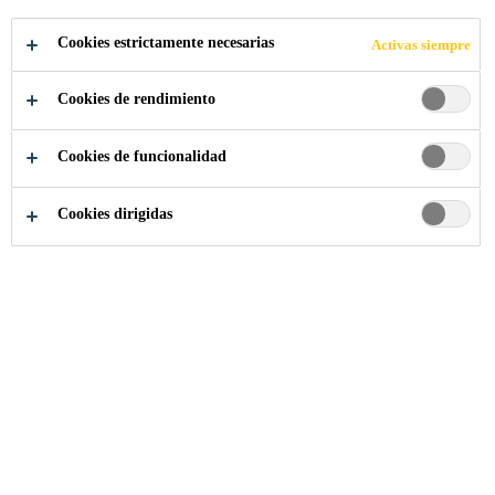
Sikafloor®-931 Finishing Aid
es un densificador
Cookies estrictamente necesarias
Activas siempre
coloidal a base de sílice que proporciona un trabajo
de alisado y acabado del concreto más fácil, rápido y
Cookies de rendimiento
mejorado. El uso del producto permite una
Lea más +
aplicación confiable de mayores cantidades de
Cookies de funcionalidad
endurecedores en polvo y hace que la superficie final
del piso sea más densa, dura y brillante.
Mejora la trabajabilidad y el acabado.
Cookies dirigidas
Reduce el riesgo de delaminación.
Aumenta el brillo y la densidad de la superficie.
ASESORAMIENTO
ESPECIALIZADO