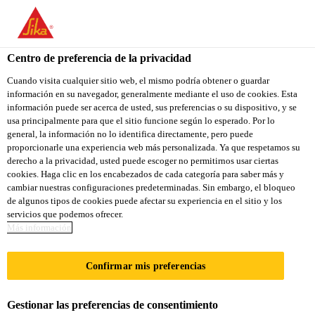
You are accessing "Sika Colombia", it seems you are accessing it
from "Estados Unidos". We have a dedicated website for your
country.
Centro de preferencia de la privacidad
Construcción
...
Sikafloor®-931 Finishing Aid
TO
Cuando visita cualquier sitio web, el mismo podría obtener o guardar
STAY ON THE SIKA
SELECT A
información en su navegador, generalmente mediante el uso de cookies. Esta
SIKA
COLOMBIA WEBSITE
COUNTRY
información puede ser acerca de usted, sus preferencias o su dispositivo, y se
USA
usa principalmente para que el sitio funcione según lo esperado. Por lo
general, la información no lo identifica directamente, pero puede
proporcionarle una experiencia web más personalizada. Ya que respetamos su
Sikafloor®-931
Sika Colombia
derecho a la privacidad, usted puede escoger no permitirnos usar ciertas
cookies. Haga clic en los encabezados de cada categoría para saber más y
cambiar nuestras configuraciones predeterminadas. Sin embargo, el bloqueo
Finishing Aid
de algunos tipos de cookies puede afectar su experiencia en el sitio y los
servicios que podemos ofrecer.
Más información
AYUDANTE DE ACABADO,
ENDURECEDOR DE PISOS Y
Confirmar mis preferencias
DENSIFICADOR PARA PISOS DE
CONCRETO.
Gestionar las preferencias de consentimiento