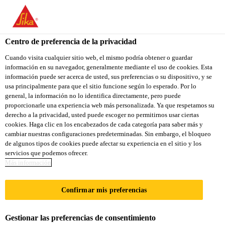
You are accessing "Sika Colombia", it seems you are accessing it
from "Estados Unidos". We have a dedicated website for your
country.
Centro de preferencia de la privacidad
Construcción
...
Sikafloor®-154 W
TO
Cuando visita cualquier sitio web, el mismo podría obtener o guardar
STAY ON THE SIKA
SELECT A
información en su navegador, generalmente mediante el uso de cookies. Esta
SIKA
COLOMBIA WEBSITE
COUNTRY
información puede ser acerca de usted, sus preferencias o su dispositivo, y se
USA
usa principalmente para que el sitio funcione según lo esperado. Por lo
general, la información no lo identifica directamente, pero puede
proporcionarle una experiencia web más personalizada. Ya que respetamos su
Sikafloor®-154 W
Sika Colombia
derecho a la privacidad, usted puede escoger no permitirnos usar ciertas
cookies. Haga clic en los encabezados de cada categoría para saber más y
cambiar nuestras configuraciones predeterminadas. Sin embargo, el bloqueo
IMPRIMANTE EPOXICO DE DOS
de algunos tipos de cookies puede afectar su experiencia en el sitio y los
servicios que podemos ofrecer.
COMPONENTES, BASE AGUA PARA
Más información
RECUBRIMIENTOS EN PISOS DE
CANCHAS POLIDEPORTIVAS DEL
Confirmar mis preferencias
SISTEMA SPORTLINE
Gestionar las preferencias de consentimiento