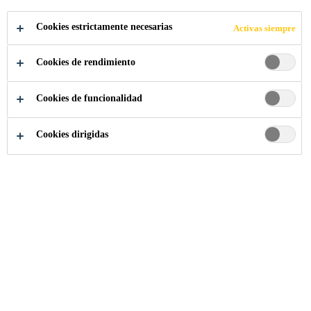
Sikafloor®-154 W
es un imprimante epóxico
bicomponente, base agua con carga de áridos, libre
Cookies estrictamente necesarias
Activas siempre
de disolventes.
Cookies de rendimiento
Excelente adherencia sobre sustratos cementosos.
Cookies de funcionalidad
Fácil y rápido de aplicar.
Amigable con el medio ambiente.
Cookies dirigidas
ASESORAMIENTO
ESPECIALIZADO