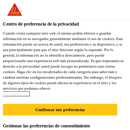
You are accessing "Sika Colombia", it seems you are accessing it
from "Estados Unidos". We have a dedicated website for your
country.
Centro de preferencia de la privacidad
Construcción
...
Sikafloor®-2020
TO
Cuando visita cualquier sitio web, el mismo podría obtener o guardar
STAY ON THE SIKA
SELECT A
información en su navegador, generalmente mediante el uso de cookies. Esta
SIKA
COLOMBIA WEBSITE
COUNTRY
información puede ser acerca de usted, sus preferencias o su dispositivo, y se
USA
usa principalmente para que el sitio funcione según lo esperado. Por lo
general, la información no lo identifica directamente, pero puede
proporcionarle una experiencia web más personalizada. Ya que respetamos su
Sikafloor®-2020
Sika Colombia
derecho a la privacidad, usted puede escoger no permitirnos usar ciertas
cookies. Haga clic en los encabezados de cada categoría para saber más y
cambiar nuestras configuraciones predeterminadas. Sin embargo, el bloqueo
RECUBRIMIENTO ACRÍLICO DE
de algunos tipos de cookies puede afectar su experiencia en el sitio y los
servicios que podemos ofrecer.
ACABADO O SELLO DECORATIVO
Más información
PARA PISOS DE LA LINEA SPORTLINE.
Confirmar mis preferencias
El
Sikafloor®-2020
es un recubrimiento acrílico con
color, base agua, de un solo componente.
Gestionar las preferencias de consentimiento