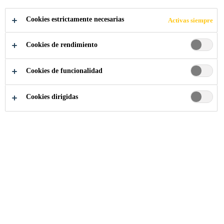
Cookies estrictamente necesarias
Activas siempre
Construcción
...
Galvanizada
Cookies de rendimiento
Cookies de funcionalidad
Cookies dirigidas
Barrera Epoxica
Recubrimiento epóxico de dos componentes con curador tipo
poliamida, utilizado como capa de “Barrera”
Esmalte Uretano