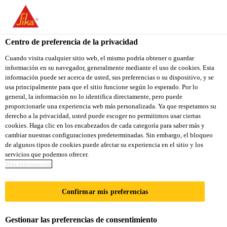
You are accessing "Sika Colombia", it seems you are accessing it
from "Estados Unidos". We have a dedicated website for your
country.
Centro de preferencia de la privacidad
TO
Cuando visita cualquier sitio web, el mismo podría obtener o guardar
STAY ON THE SIKA
SELECT A
información en su navegador, generalmente mediante el uso de cookies. Esta
SIKA
COLOMBIA WEBSITE
COUNTRY
información puede ser acerca de usted, sus preferencias o su dispositivo, y se
USA
usa principalmente para que el sitio funcione según lo esperado. Por lo
general, la información no lo identifica directamente, pero puede
proporcionarle una experiencia web más personalizada. Ya que respetamos su
Sika Colombia
derecho a la privacidad, usted puede escoger no permitirnos usar ciertas
cookies. Haga clic en los encabezados de cada categoría para saber más y
cambiar nuestras configuraciones predeterminadas. Sin embargo, el bloqueo
de algunos tipos de cookies puede afectar su experiencia en el sitio y los
servicios que podemos ofrecer.
GALVANIZADA
Más información
Confirmar mis preferencias
Gestionar las preferencias de consentimiento