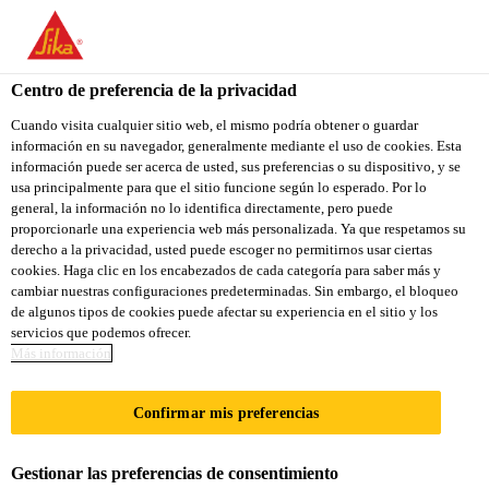
You are accessing "Sika Colombia", it seems you are accessing it
from "Estados Unidos". We have a dedicated website for your
country.
Centro de preferencia de la privacidad
TO
Cuando visita cualquier sitio web, el mismo podría obtener o guardar
STAY ON THE SIKA
SELECT A
información en su navegador, generalmente mediante el uso de cookies. Esta
SIKA
COLOMBIA WEBSITE
COUNTRY
información puede ser acerca de usted, sus preferencias o su dispositivo, y se
USA
usa principalmente para que el sitio funcione según lo esperado. Por lo
general, la información no lo identifica directamente, pero puede
proporcionarle una experiencia web más personalizada. Ya que respetamos su
Sika Colombia
derecho a la privacidad, usted puede escoger no permitirnos usar ciertas
cookies. Haga clic en los encabezados de cada categoría para saber más y
cambiar nuestras configuraciones predeterminadas. Sin embargo, el bloqueo
de algunos tipos de cookies puede afectar su experiencia en el sitio y los
servicios que podemos ofrecer.
ENERGÍA EÓLICA
Más información
Confirmar mis preferencias
Gestionar las preferencias de consentimiento