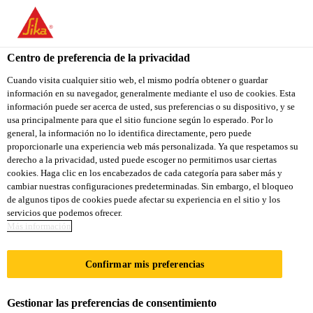
You are accessing "Sika Colombia", it seems you are accessing it
from "Estados Unidos". We have a dedicated website for your
country.
Centro de preferencia de la privacidad
Construcción
...
Sikaguard®-50
TO
Cuando visita cualquier sitio web, el mismo podría obtener o guardar
STAY ON THE SIKA
SELECT A
información en su navegador, generalmente mediante el uso de cookies. Esta
SIKA
COLOMBIA WEBSITE
COUNTRY
información puede ser acerca de usted, sus preferencias o su dispositivo, y se
USA
usa principalmente para que el sitio funcione según lo esperado. Por lo
general, la información no lo identifica directamente, pero puede
proporcionarle una experiencia web más personalizada. Ya que respetamos su
Sikaguard®-50
Sika Colombia
derecho a la privacidad, usted puede escoger no permitirnos usar ciertas
cookies. Haga clic en los encabezados de cada categoría para saber más y
cambiar nuestras configuraciones predeterminadas. Sin embargo, el bloqueo
Recubrimiento protector epóxico de alta
de algunos tipos de cookies puede afectar su experiencia en el sitio y los
servicios que podemos ofrecer.
calidad, aplicable sobre superficies
Más información
absorbentes o metálicas.
Confirmar mis preferencias
Recubrimiento epóxico aséptico, de dos
componentes, con acabado brillante, de altos sólidos,
Gestionar las preferencias de consentimiento
con alta resistencia química. Puede ser aplicado