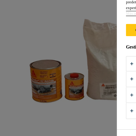
predet
experi
Más i
Gest