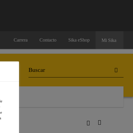
Carrera
Contacto
Sika eShop
Mi Sika
de
e
de
a