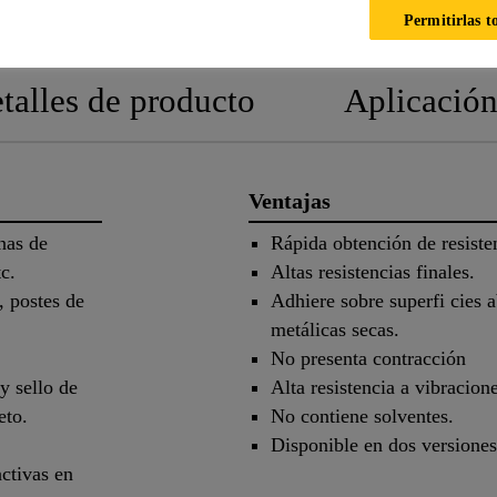
HOJA TÉCNICA
HOJA DE SEGURID
Permitirlas t
talles de producto
Aplicació
Ventajas
nas de
Rápida obtención de resiste
c.
Altas resistencias finales.
, postes de
Adhiere sobre superfi cies
metálicas secas.
No presenta contracción
y sello de
Alta resistencia a vibracione
eto.
No contiene solventes.
Disponible en dos versione
activas en