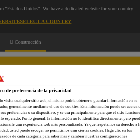
rom "Estados Unidos". We have a dedicated website for your country.
WEBSITE
SELECT A COUNTRY
Construcción
ón y Reforzamientos
ro de preferencia de la privacidad
 visita cualquier sitio web, el mismo podría obtener o guardar información en su
Contáctenos
dor, generalmente mediante el uso de cookies. Esta información puede ser acerca 
 sus preferencias o su dispositivo, y se usa principalmente para que el sitio funcion
lo esperado. Por lo general, la información no lo identifica directamente, pero pue
cionarle una experiencia web más personalizada. Ya que respetamos su derecho a l
Grouts
Sikadur®-42 Anclaje
idad, usted puede escoger no permitirnos usar ciertas cookies. Haga clic en los
zados de cada categoría para saber más y cambiar nuestras configuraciones