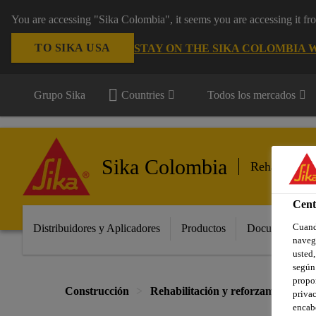
You are accessing "Sika Colombia", it seems you are accessing it f
TO SIKA USA
STAY ON THE SIKA COLOMBIA 
Grupo Sika
Countries
Todos los mercados
Sika Colombia
Rehabilitaci
Cent
Cuando
Distribuidores y Aplicadores
Productos
Documentos
navega
usted,
según 
propor
Construcción
Rehabilitación y reforzamiento
privac
encabe