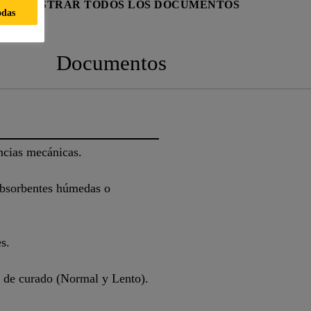
AD
MOSTRAR TODOS LOS DOCUMENTOS
odas
n
Documentos
ncias mecánicas.
 absorbentes húmedas o
s.
s de curado (Normal y Lento).