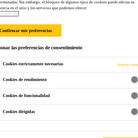
erminadas. Sin embargo, el bloqueo de algunos tipos de cookies puede afectar su
Sikadur®-42 Anc
encia en el sitio y los servicios que podemos ofrecer.
nformación
ANCLAJE DE PERNOS Y NIVELACIÓN
Confirmar mis preferencias
Mortero fluido de tres componentes con base en resin
ionar las preferencias de consentimiento
seleccionados. Adhiere sobre superficies absorbentes 
Cookies estrictamente necesarias
Activas sie
Rápida obtención de resistencias mecánicas.
Cookies de rendimiento
Altas resistencias finales.
Adhiere sobre superfi cies absorbentes húmedas o 
Cookies de funcionalidad
Cookies dirigidas