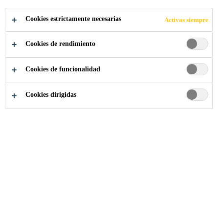
MEMBRANAS
Cookies estrictamente necesarias
Activas siempre
ASFÁLTICAS
Cookies de rendimiento
PARA
Cookies de funcionalidad
CONSTRUCCIO
Cookies dirigidas
NES NUEVAS
Construcción
...
SikaShield®/SikaManto® Membranas As