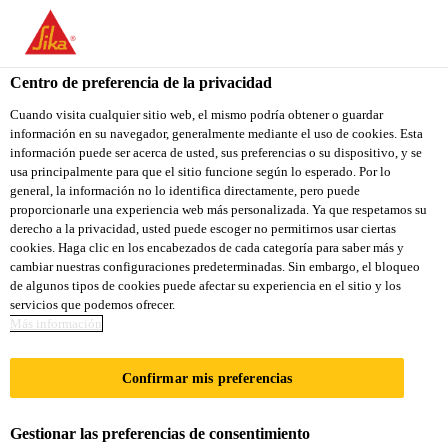
You are accessing "Sika Colombia", it seems you are accessing it
from "Estados Unidos". We have a dedicated website for your
country.
Centro de preferencia de la privacidad
TO
Cuando visita cualquier sitio web, el mismo podría obtener o guardar
STAY ON THE SIKA
SELECT A
información en su navegador, generalmente mediante el uso de cookies. Esta
SIKA
COLOMBIA WEBSITE
COUNTRY
información puede ser acerca de usted, sus preferencias o su dispositivo, y se
USA
usa principalmente para que el sitio funcione según lo esperado. Por lo
general, la información no lo identifica directamente, pero puede
proporcionarle una experiencia web más personalizada. Ya que respetamos su
Sika Colombia
derecho a la privacidad, usted puede escoger no permitirnos usar ciertas
cookies. Haga clic en los encabezados de cada categoría para saber más y
cambiar nuestras configuraciones predeterminadas. Sin embargo, el bloqueo
de algunos tipos de cookies puede afectar su experiencia en el sitio y los
servicios que podemos ofrecer.
Más información
SIKASHIELD®/S
Confirmar mis preferencias
IKAMANTO®
Gestionar las preferencias de consentimiento