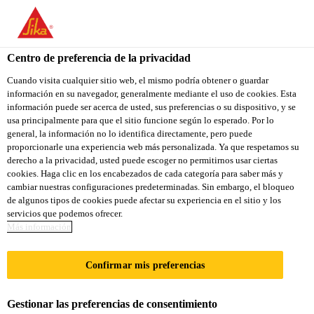
You are accessing "Sika Colombia", it seems you are accessing it
from "Estados Unidos". We have a dedicated website for your
country.
Centro de preferencia de la privacidad
Hogar
Bodega/Deposito
Sikaflex®-1A Plus Purform®
TO
Cuando visita cualquier sitio web, el mismo podría obtener o guardar
STAY ON THE SIKA
SELECT A
información en su navegador, generalmente mediante el uso de cookies. Esta
SIKA
COLOMBIA WEBSITE
COUNTRY
información puede ser acerca de usted, sus preferencias o su dispositivo, y se
USA
usa principalmente para que el sitio funcione según lo esperado. Por lo
general, la información no lo identifica directamente, pero puede
proporcionarle una experiencia web más personalizada. Ya que respetamos su
Sikaflex®-1A Plus
Sika Colombia
derecho a la privacidad, usted puede escoger no permitirnos usar ciertas
cookies. Haga clic en los encabezados de cada categoría para saber más y
cambiar nuestras configuraciones predeterminadas. Sin embargo, el bloqueo
Purform®
de algunos tipos de cookies puede afectar su experiencia en el sitio y los
servicios que podemos ofrecer.
Más información
Sellador de bajo módulo para fachadas de
concreto y mampostería
Confirmar mis preferencias
Sikaflex®-1A Plus Purform® es un sellador de
Gestionar las preferencias de consentimiento
juntas de poliuretano monocomponente, elástico y