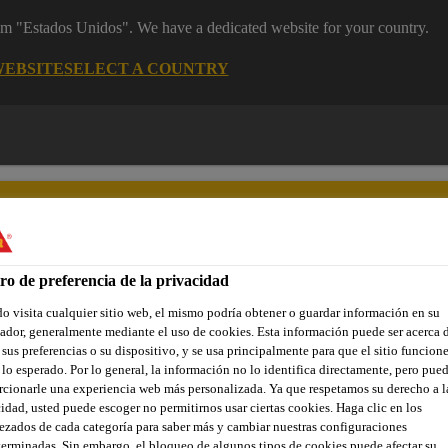
rom "Estados Unidos". We have a dedicated website for your country.
WEBSITE
SELECT A COUNTRY
ro de preferencia de la privacidad
 visita cualquier sitio web, el mismo podría obtener o guardar información en su
yectos de Referencia
Documentos
Somos Sika
Centro de 
dor, generalmente mediante el uso de cookies. Esta información puede ser acerca 
 sus preferencias o su dispositivo, y se usa principalmente para que el sitio funcion
lo esperado. Por lo general, la información no lo identifica directamente, pero pue
cionarle una experiencia web más personalizada. Ya que respetamos su derecho a l
idad, usted puede escoger no permitirnos usar ciertas cookies. Haga clic en los
e
zados de cada categoría para saber más y cambiar nuestras configuraciones
erminadas. Sin embargo, el bloqueo de algunos tipos de cookies puede afectar su