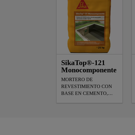
SikaTop®-121
Monocomponente
MORTERO DE
REVESTIMIENTO CON
BASE EN CEMENTO,
MODIFICADO CON
POLÍMEROS, DE UN
SOLO COMPONENTE,
PARA APLICACIONES
DE BAJO ESPESOR.