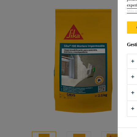
experi
Más i
Gest