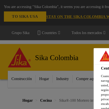
You are accessing "Sika Colombia", it seems you are accessing it f
TO SIKA USA
STAY ON THE SIKA COLOMBIA 
Grupo Sika
Countries
Todos los mercados
Sika Colombia
Cent
Cuando
Construcción
Hogar
Industry
Compre aquí
Pro
navega
usted,
según 
propor
privac
Hogar
Cocina
Sika®-100 Mortero impermeabl
encabe
predet