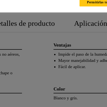
HOJA TÉCNICA
HOJA DE SEGURIDAD
Permitirlas t
talles de producto
Aplicació
Ventajas
 no aéreos,
Impide el paso de la humed
Mayor manejabilidad y adhe
Fácil de aplicar.
nchape o
Color
Blanco y gris.