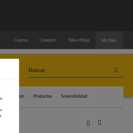
Carrera
Contacto
Sika eShop
Mi Sika
Conocimiento
Productos
Sostenibilidad
de
e
de
a