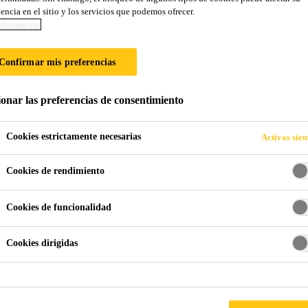
encia en el sitio y los servicios que podemos ofrecer.
Sika®-100 Morte
nformación
Confirmar mis preferencias
Impermeabilizante para concreto y mampos
Sika®-100 Mortero impermeable
es un recubrimient
ionar las preferencias de consentimiento
impermeabilizar superficies en concreto y mamposterí
Cookies estrictamente necesarias
Activas sie
Impide el paso de la humedad.
Cookies de rendimiento
Mayor manejabilidad y adherencia.
Cookies de funcionalidad
Fácil de aplicar.
Cookies dirigidas
COMPRA AHORA