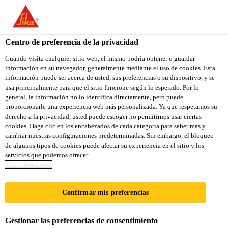
You are accessing "Sika Colombia", it seems you are accessing it
from "Estados Unidos". We have a dedicated website for your
country.
Centro de preferencia de la privacidad
Hogar
Cubiertas asfálticas
Alumol®
TO
Cuando visita cualquier sitio web, el mismo podría obtener o guardar
STAY ON THE SIKA
SELECT A
información en su navegador, generalmente mediante el uso de cookies. Esta
SIKA
COLOMBIA WEBSITE
COUNTRY
información puede ser acerca de usted, sus preferencias o su dispositivo, y se
USA
usa principalmente para que el sitio funcione según lo esperado. Por lo
general, la información no lo identifica directamente, pero puede
proporcionarle una experiencia web más personalizada. Ya que respetamos su
Alumol®
Sika Colombia
derecho a la privacidad, usted puede escoger no permitirnos usar ciertas
cookies. Haga clic en los encabezados de cada categoría para saber más y
cambiar nuestras configuraciones predeterminadas. Sin embargo, el bloqueo
Pintura reflectiva de aluminio
de algunos tipos de cookies puede afectar su experiencia en el sitio y los
servicios que podemos ofrecer.
Más información
Alumol®
es una pintura reflectiva de aluminio con
base asfáltica de baja viscosidad para proteger las
Confirmar mis preferencias
impermeabilizaciones y cubiertas.
Gestionar las preferencias de consentimiento
Refleja los rayos solares, disminuyendo la