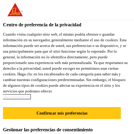
You are accessing "Sika Colombia", it seems you are accessing it
from "Estados Unidos". We have a dedicated website for your
country.
Centro de preferencia de la privacidad
Hogar
...
Sikaflex®-118 Extreme Grab
TO
Cuando visita cualquier sitio web, el mismo podría obtener o guardar
STAY ON THE SIKA
SELECT A
información en su navegador, generalmente mediante el uso de cookies. Esta
SIKA
COLOMBIA WEBSITE
COUNTRY
información puede ser acerca de usted, sus preferencias o su dispositivo, y se
USA
usa principalmente para que el sitio funcione según lo esperado. Por lo
general, la información no lo identifica directamente, pero puede
proporcionarle una experiencia web más personalizada. Ya que respetamos su
Sikaflex®-118
Sika Colombia
derecho a la privacidad, usted puede escoger no permitirnos usar ciertas
cookies. Haga clic en los encabezados de cada categoría para saber más y
cambiar nuestras configuraciones predeterminadas. Sin embargo, el bloqueo
Extreme Grab
de algunos tipos de cookies puede afectar su experiencia en el sitio y los
servicios que podemos ofrecer.
Más información
ADHESIVO ELÁSTICO DE ALTO
AGARRE PARA LA CONSTRUCCIÓN
Confirmar mis preferencias
Sikaflex®-118 Extreme Grab
es un adhesivo
Gestionar las preferencias de consentimiento
elástico monocomponente, libre de solventes, con un