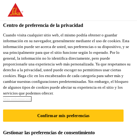
You are accessing "Sika Colombia", it seems you are accessing it
from "Estados Unidos". We have a dedicated website for your
country.
Centro de preferencia de la privacidad
Hogar
Piscina
SikaCeram® 650 Boquilla Plus
TO
Cuando visita cualquier sitio web, el mismo podría obtener o guardar
STAY ON THE SIKA
SELECT A
información en su navegador, generalmente mediante el uso de cookies. Esta
SIKA
COLOMBIA WEBSITE
COUNTRY
información puede ser acerca de usted, sus preferencias o su dispositivo, y se
USA
usa principalmente para que el sitio funcione según lo esperado. Por lo
general, la información no lo identifica directamente, pero puede
proporcionarle una experiencia web más personalizada. Ya que respetamos su
SikaCeram® 650
Sika Colombia
derecho a la privacidad, usted puede escoger no permitirnos usar ciertas
cookies. Haga clic en los encabezados de cada categoría para saber más y
cambiar nuestras configuraciones predeterminadas. Sin embargo, el bloqueo
Boquilla Plus
de algunos tipos de cookies puede afectar su experiencia en el sitio y los
servicios que podemos ofrecer.
Más información
BOQUILLA/FRAGUA CON
RESISTENCIA AL CLORO, HONGOS,
Confirmar mis preferencias
ALGAS Y ANTIMANCHAS PARA
ENCHAPES EN ZONAS HÚMEDAS Y
Gestionar las preferencias de consentimiento