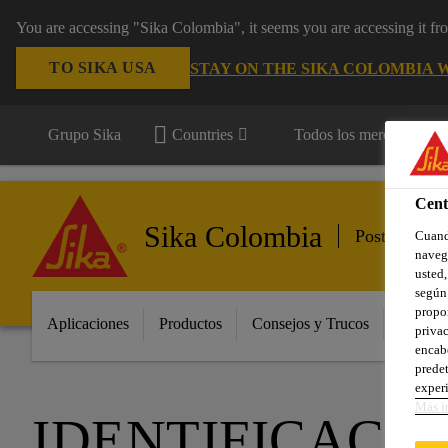
You are accessing "Sika Colombia", it seems you are accessing it f
TO SIKA USA
STAY ON THE SIKA COLOMBIA 
Grupo Sika
Countries
Todos los mercados
Cent
Sika Colombia
Postventa A
Cuando
navega
usted,
según 
propor
Aplicaciones
Productos
Consejos y Trucos
Innovac
privac
encabe
predet
experi
Más i
IDENTIFICACIÓ