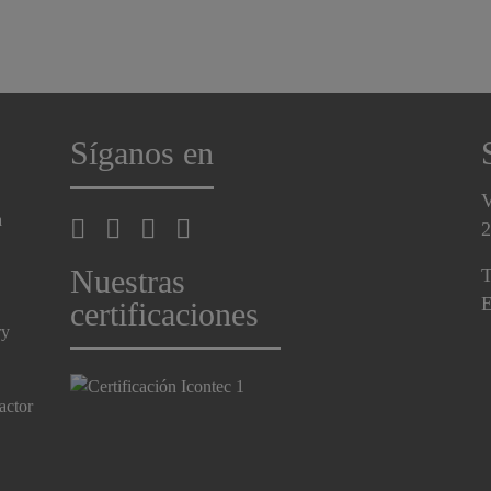
Síganos en
V
a
2
Nuestras
T
E
certificaciones
ry
actor