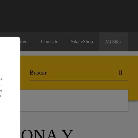
Carrera
Contacto
Sika eShop
Mi Sika
de
e
de
a
LICONA Y