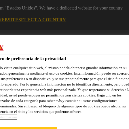
rom "Estados Unidos". We have a dedicated website for your country.
WEBSITE
SELECT A COUNTRY
Industry
ro de preferencia de la privacidad
utomotriz
 visita cualquier sitio web, el mismo podría obtener o guardar información en su
dor, generalmente mediante el uso de cookies. Esta información puede ser acerca 
 sus preferencias o su dispositivo, y se usa principalmente para que el sitio funcion
lo esperado. Por lo general, la información no lo identifica directamente, pero pue
cionarle una experiencia web más personalizada. Ya que respetamos su derecho a l
iones Destacadas
Servicios
Sobre Sika Industria
idad, usted puede escoger no permitirnos usar ciertas cookies. Haga clic en los
zados de cada categoría para saber más y cambiar nuestras configuraciones
erminadas. Sin embargo, el bloqueo de algunos tipos de cookies puede afectar su
encia en el sitio y los servicios que podemos ofrecer.
nformación
N DE BUTILO, SI