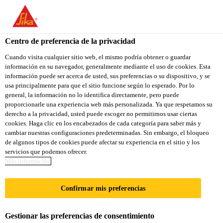
You are accessing "Sika Colombia", it seems you are accessing it
from "Estados Unidos". We have a dedicated website for your
country.
Centro de preferencia de la privacidad
TO
Cuando visita cualquier sitio web, el mismo podría obtener o guardar
STAY ON THE SIKA
SELECT A
información en su navegador, generalmente mediante el uso de cookies. Esta
SIKA
COLOMBIA WEBSITE
COUNTRY
información puede ser acerca de usted, sus preferencias o su dispositivo, y se
USA
usa principalmente para que el sitio funcione según lo esperado. Por lo
general, la información no lo identifica directamente, pero puede
proporcionarle una experiencia web más personalizada. Ya que respetamos su
Sika Colombia
derecho a la privacidad, usted puede escoger no permitirnos usar ciertas
cookies. Haga clic en los encabezados de cada categoría para saber más y
cambiar nuestras configuraciones predeterminadas. Sin embargo, el bloqueo
de algunos tipos de cookies puede afectar su experiencia en el sitio y los
servicios que podemos ofrecer.
POWERCURE
Más información
PROCESO
Confirmar mis preferencias
Gestionar las preferencias de consentimiento