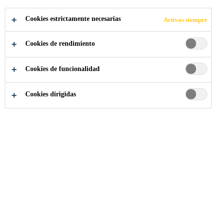
Cookies estrictamente necesarias
Activas siempre
Industria
Posventa Automotriz
Powercure Proceso
Cookies de rendimiento
Cookies de funcionalidad
Cookies dirigidas
La vinculación con Powercure es casi autoexplicativa y
muy simple. Sin embargo, hay algunas especialidades que
deben seguirse para lograr el mejor rendimiento y evitar
problemas.
Para aplicaciones de reemplazo de vidrio con SikaTack®
ELITE, se debe seguir el proceso ALL-Black.