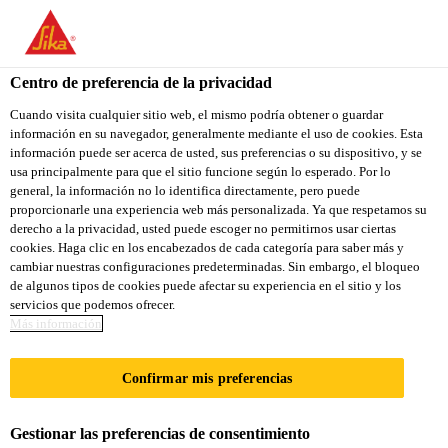
You are accessing "Sika Colombia", it seems you are accessing it
from "Estados Unidos". We have a dedicated website for your
country.
Centro de preferencia de la privacidad
TO
Cuando visita cualquier sitio web, el mismo podría obtener o guardar
STAY ON THE SIKA
SELECT A
información en su navegador, generalmente mediante el uso de cookies. Esta
SIKA
COLOMBIA WEBSITE
COUNTRY
información puede ser acerca de usted, sus preferencias o su dispositivo, y se
USA
usa principalmente para que el sitio funcione según lo esperado. Por lo
general, la información no lo identifica directamente, pero puede
proporcionarle una experiencia web más personalizada. Ya que respetamos su
Sika Colombia
derecho a la privacidad, usted puede escoger no permitirnos usar ciertas
cookies. Haga clic en los encabezados de cada categoría para saber más y
cambiar nuestras configuraciones predeterminadas. Sin embargo, el bloqueo
de algunos tipos de cookies puede afectar su experiencia en el sitio y los
servicios que podemos ofrecer.
FEDERATION
Más información
TOWERS
Confirmar mis preferencias
Gestionar las preferencias de consentimiento