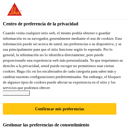
You are accessing "Sika Colombia", it seems you are accessing it
from "Estados Unidos". We have a dedicated website for your
country.
Centro de preferencia de la privacidad
TO
Cuando visita cualquier sitio web, el mismo podría obtener o guardar
STAY ON THE SIKA
SELECT A
información en su navegador, generalmente mediante el uso de cookies. Esta
SIKA
COLOMBIA WEBSITE
COUNTRY
información puede ser acerca de usted, sus preferencias o su dispositivo, y se
USA
usa principalmente para que el sitio funcione según lo esperado. Por lo
general, la información no lo identifica directamente, pero puede
proporcionarle una experiencia web más personalizada. Ya que respetamos su
Sika Colombia
derecho a la privacidad, usted puede escoger no permitirnos usar ciertas
cookies. Haga clic en los encabezados de cada categoría para saber más y
cambiar nuestras configuraciones predeterminadas. Sin embargo, el bloqueo
de algunos tipos de cookies puede afectar su experiencia en el sitio y los
servicios que podemos ofrecer.
METROPOLIS
Más información
SUKHUMVIT
Confirmar mis preferencias
Gestionar las preferencias de consentimiento