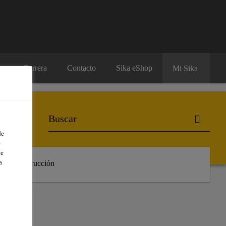
Carrera
Contacto
Sika eShop
Mi Sika
de
e
de
a
 de Construcción