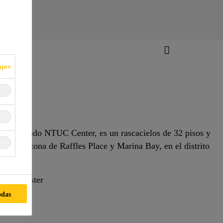
mpre
es llamado NTUC Center, es un rascacielos de 32 pisos y
 en la zona de Raffles Place y Marina Bay, en el distrito
pur.
acade Master
odas