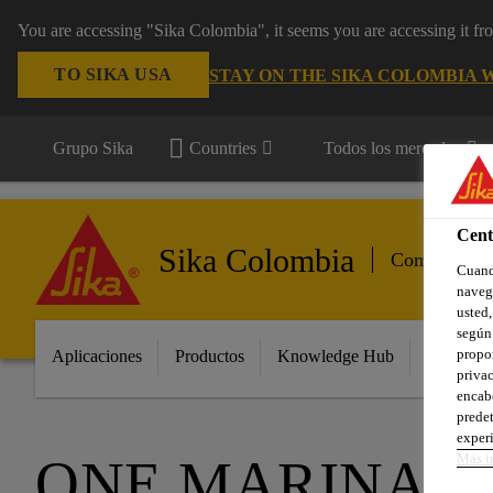
You are accessing "Sika Colombia", it seems you are accessing it f
TO SIKA USA
STAY ON THE SIKA COLOMBIA 
Grupo Sika
Countries
Todos los mercados
Cent
Sika Colombia
Componentes
Cuando
navega
usted,
según 
propor
Aplicaciones
Productos
Knowledge Hub
Innovaci
privac
encabe
predet
experi
Más i
ONE MARINA 