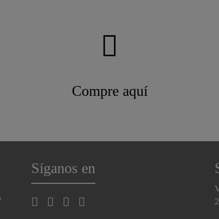
Compre aquí
Síganos en
V
a
2