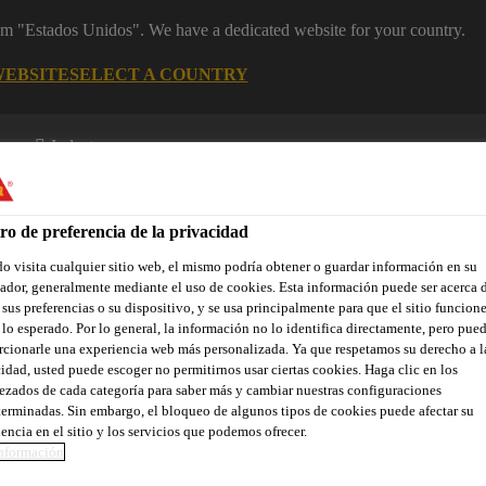
rom "Estados Unidos". We have a dedicated website for your country.
WEBSITE
SELECT A COUNTRY
Industry
ro de preferencia de la privacidad
 de construcción
 visita cualquier sitio web, el mismo podría obtener o guardar información en su
dor, generalmente mediante el uso de cookies. Esta información puede ser acerca 
 sus preferencias o su dispositivo, y se usa principalmente para que el sitio funcion
lo esperado. Por lo general, la información no lo identifica directamente, pero pue
cionarle una experiencia web más personalizada. Ya que respetamos su derecho a l
ones Destacadas
Referencias
Servicios
Sobre Componentes
idad, usted puede escoger no permitirnos usar ciertas cookies. Haga clic en los
zados de cada categoría para saber más y cambiar nuestras configuraciones
erminadas. Sin embargo, el bloqueo de algunos tipos de cookies puede afectar su
encia en el sitio y los servicios que podemos ofrecer.
nformación
BOULEVARD