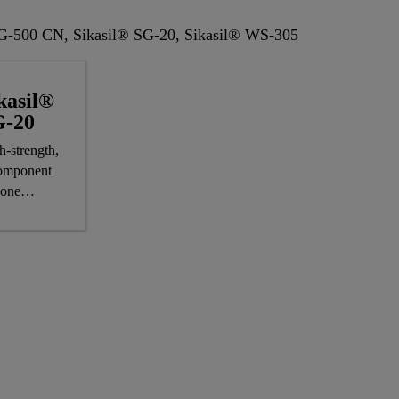
SG-500 CN, Sikasil® SG-20, Sikasil® WS-305
kasil®
G-20
h-strength,
omponent
cone
ctural
zing
esive, CE-
ked