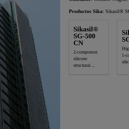
Productos Sika
: Sikasil® 
Sikasil®
Si
SG-500
S
CN
Hig
2-component
1-c
silicone
sili
structural
stru
glazing
gla
adhesive,
adh
complying astm
mar
and GB
standards