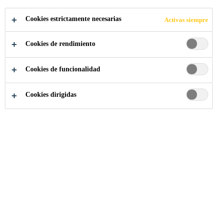
Cookies estrictamente necesarias
Activas siempre
Cookies de rendimiento
Industria
...
Standard Chartered Bank
Cookies de funcionalidad
Cookies dirigidas
2009
CHANGI BUSINESS PARK, SINGAPORE