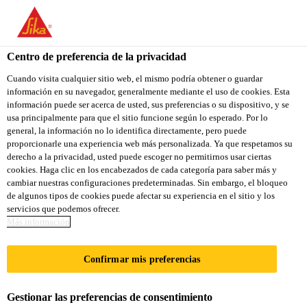
You are accessing "Sika Colombia", it seems you are accessing it
from "Estados Unidos". We have a dedicated website for your
country.
Centro de preferencia de la privacidad
TO
Cuando visita cualquier sitio web, el mismo podría obtener o guardar
STAY ON THE SIKA
SELECT A
información en su navegador, generalmente mediante el uso de cookies. Esta
SIKA
COLOMBIA WEBSITE
COUNTRY
información puede ser acerca de usted, sus preferencias o su dispositivo, y se
USA
usa principalmente para que el sitio funcione según lo esperado. Por lo
general, la información no lo identifica directamente, pero puede
proporcionarle una experiencia web más personalizada. Ya que respetamos su
Sika Colombia
derecho a la privacidad, usted puede escoger no permitirnos usar ciertas
cookies. Haga clic en los encabezados de cada categoría para saber más y
cambiar nuestras configuraciones predeterminadas. Sin embargo, el bloqueo
de algunos tipos de cookies puede afectar su experiencia en el sitio y los
servicios que podemos ofrecer.
STANDARD
Más información
CHARTERED
Confirmar mis preferencias
BANK
Gestionar las preferencias de consentimiento