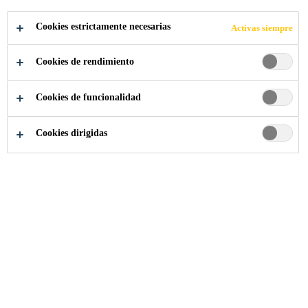
HASTA EL ÚLTIMO
Cookies estrictamente necesarias
Activas siempre
DETALLE
Cookies de rendimiento
Cookies de funcionalidad
Cookies dirigidas
Industria
Componentes de Construcción
Fachada
Excelencia en la
vinculación - Programa de