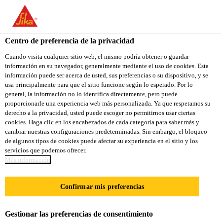
You are accessing "Sika Colombia", it seems you are accessing it
from "Estados Unidos". We have a dedicated website for your
country.
Centro de preferencia de la privacidad
TO
Cuando visita cualquier sitio web, el mismo podría obtener o guardar
STAY ON THE SIKA
SELECT A
información en su navegador, generalmente mediante el uso de cookies. Esta
SIKA
COLOMBIA WEBSITE
COUNTRY
información puede ser acerca de usted, sus preferencias o su dispositivo, y se
USA
usa principalmente para que el sitio funcione según lo esperado. Por lo
general, la información no lo identifica directamente, pero puede
proporcionarle una experiencia web más personalizada. Ya que respetamos su
Sika Colombia
derecho a la privacidad, usted puede escoger no permitirnos usar ciertas
cookies. Haga clic en los encabezados de cada categoría para saber más y
cambiar nuestras configuraciones predeterminadas. Sin embargo, el bloqueo
de algunos tipos de cookies puede afectar su experiencia en el sitio y los
servicios que podemos ofrecer.
EXCELENCIA EN
Más información
LA VINCULACIÓN:
Confirmar mis preferencias
SEGURIDAD
Gestionar las preferencias de consentimiento