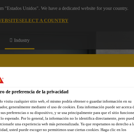
rom "Estados Unidos". We have a dedicated website for your country.
WEBSITE
SELECT A COUNTRY
Industry
 de construcción
ro de preferencia de la privacidad
ones Destacadas
Referencias
Servicios
Sobre Componentes
 visita cualquier sitio web, el mismo podría obtener o guardar información en su
dor, generalmente mediante el uso de cookies. Esta información puede ser acerca 
 sus preferencias o su dispositivo, y se usa principalmente para que el sitio funcion
lo esperado. Por lo general, la información no lo identifica directamente, pero pue
cionarle una experiencia web más personalizada. Ya que respetamos su derecho a l
idad, usted puede escoger no permitirnos usar ciertas cookies. Haga clic en los