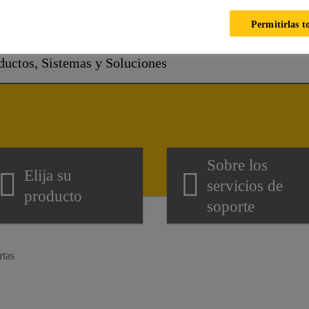
En qué podemos ayudarl
Permitirlas t
Sobre los
Elija su
servicios de
producto
soporte
rtas