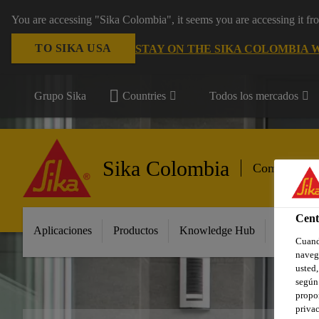
You are accessing "Sika Colombia", it seems you are accessing it f
TO SIKA USA
STAY ON THE SIKA COLOMBIA 
Grupo Sika
Countries
Todos los mercados
Sika Colombia
Componentes
Cent
Aplicaciones
Productos
Knowledge Hub
Innovaci
Cuando
navega
usted,
según 
propor
privac