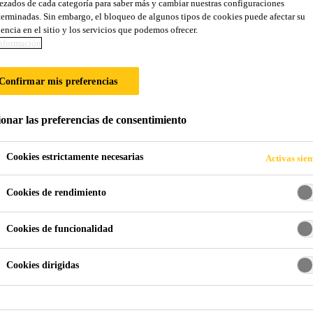
zados de cada categoría para saber más y cambiar nuestras configuraciones
PUESTOS DE PU
erminadas. Sin embargo, el bloqueo de algunos tipos de cookies puede afectar su
encia en el sitio y los servicios que podemos ofrecer.
nformación
a paneles de puerta compuestos
Confirmar mis preferencias
ionar las preferencias de consentimiento
Cookies estrictamente necesarias
Activas sie
Cookies de rendimiento
Cookies de funcionalidad
Cookies dirigidas