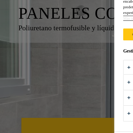
encabe
PANELES COM
predet
experi
Más i
Poliuretano termofusible y líquido par
Gest