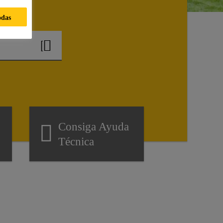
e?
odas
Consiga Ayuda
Técnica