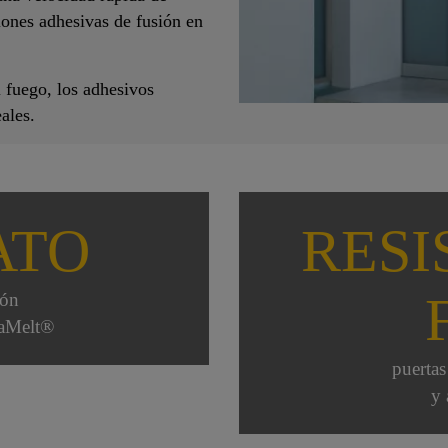
iones adhesivas de fusión en
l fuego, los adhesivos
ales.
ATO
RESI
ión
kaMelt®
puertas
y 