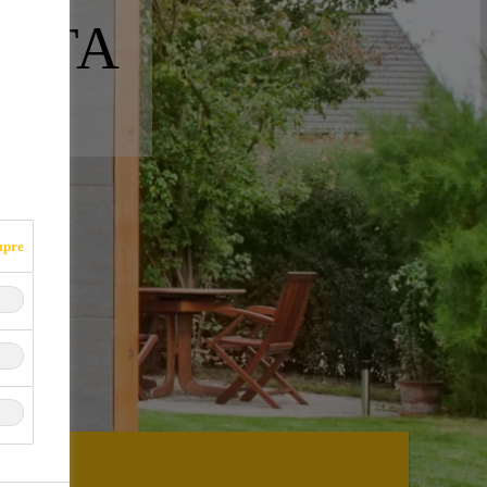
ERTA
mpre