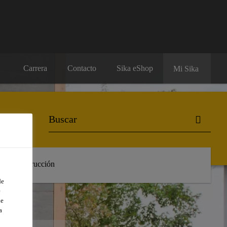
Carrera
Contacto
Sika eShop
Mi Sika
 de Construcción
de
e
de
a