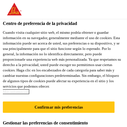
You are accessing "Sika Colombia", it seems you are accessing it
from "Estados Unidos". We have a dedicated website for your
country.
Centro de preferencia de la privacidad
TO
Cuando visita cualquier sitio web, el mismo podría obtener o guardar
STAY ON THE SIKA
SELECT A
información en su navegador, generalmente mediante el uso de cookies. Esta
SIKA
COLOMBIA WEBSITE
COUNTRY
información puede ser acerca de usted, sus preferencias o su dispositivo, y se
USA
usa principalmente para que el sitio funcione según lo esperado. Por lo
general, la información no lo identifica directamente, pero puede
proporcionarle una experiencia web más personalizada. Ya que respetamos su
Sika Colombia
derecho a la privacidad, usted puede escoger no permitirnos usar ciertas
cookies. Haga clic en los encabezados de cada categoría para saber más y
cambiar nuestras configuraciones predeterminadas. Sin embargo, el bloqueo
de algunos tipos de cookies puede afectar su experiencia en el sitio y los
servicios que podemos ofrecer.
Más información
POWERCURE
Confirmar mis preferencias
ADHESIVE
Gestionar las preferencias de consentimiento