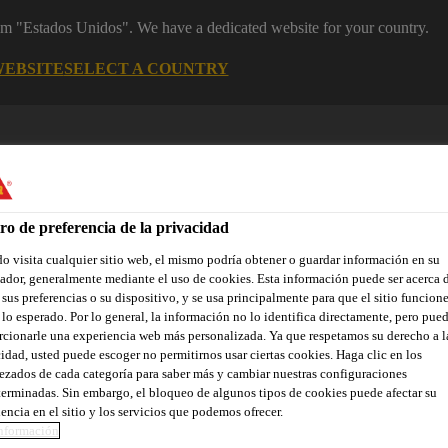
rom "Estados Unidos". We have a dedicated website for your country.
WEBSITE
SELECT A COUNTRY
ro de preferencia de la privacidad
 visita cualquier sitio web, el mismo podría obtener o guardar información en su
dor, generalmente mediante el uso de cookies. Esta información puede ser acerca 
 sus preferencias o su dispositivo, y se usa principalmente para que el sitio funcion
lo esperado. Por lo general, la información no lo identifica directamente, pero pue
yectos de Referencia
Documentos
Somos Sika
Centro de 
cionarle una experiencia web más personalizada. Ya que respetamos su derecho a l
idad, usted puede escoger no permitirnos usar ciertas cookies. Haga clic en los
zados de cada categoría para saber más y cambiar nuestras configuraciones
erminadas. Sin embargo, el bloqueo de algunos tipos de cookies puede afectar su
encia en el sitio y los servicios que podemos ofrecer.
 EL PRINCIPAL 
nformación