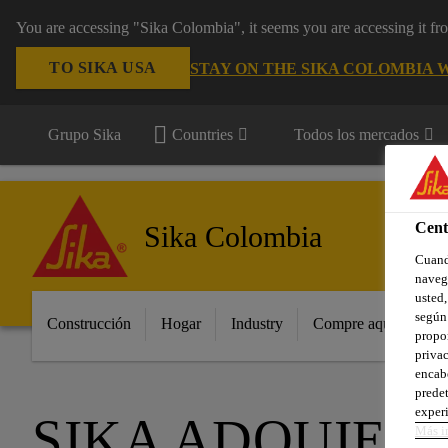
You are accessing "Sika Colombia", it seems you are accessing it f
TO SIKA USA
STAY ON THE SIKA COLOMBIA 
Grupo Sika
Countries
Todos los mercados
Cent
Sika Colombia
Cuando
navega
usted,
según 
Construcción
Hogar
Industry
Compre aquí
Pro
propor
privac
encabe
predet
experi
SIKA ADQUIERE
Más i