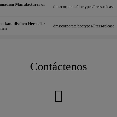
anadian Manufacturer of
dms:corporate/doctypes/Press-release
n kanadischen Hersteller
dms:corporate/doctypes/Press-release
emen
Contáctenos