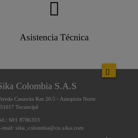
Asistencia Técnica
Sika Colombia S.A.S
ereda Canavita Km 20.5 - Autopista Norte
51017 Tocancipá
el.:
601 8786333
-mail:
sika_colombia@co.sika.com