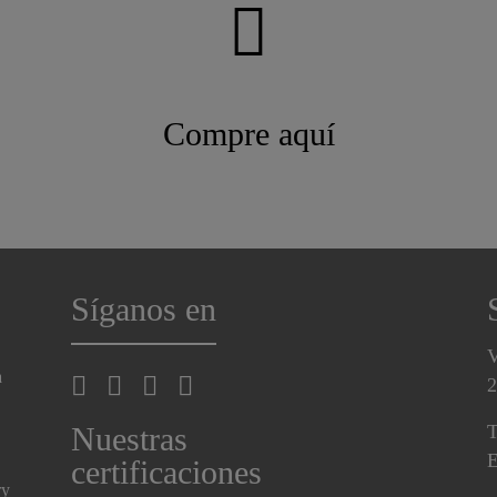
Compre aquí
Síganos en
V
a
2
Nuestras
T
E
certificaciones
ry