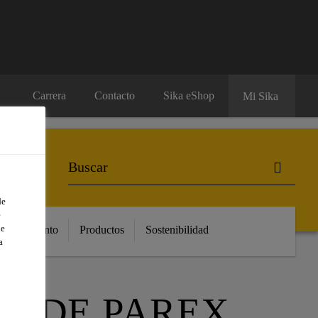
Carrera
Contacto
Sika eShop
Mi Sika
de
e
de
Conocimiento
Productos
Sostenibilidad
a
ÓN DE PAREX