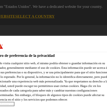
rom "Estados Unidos". We have a dedicated website for your country.
WEBSITE
SELECT A COUNTRY
ro de preferencia de la privacidad
 visita cualquier sitio web, el mismo podría obtener o guardar información en su
dor, generalmente mediante el uso de cookies. Esta información puede ser acerca 
 sus preferencias o su dispositivo, y se usa principalmente para que el sitio funcion
lo esperado. Por lo general, la información no lo identifica directamente, pero pue
yectos de Referencia
Documentos
Somos Sika
Centro de 
cionarle una experiencia web más personalizada. Ya que respetamos su derecho a l
idad, usted puede escoger no permitirnos usar ciertas cookies. Haga clic en los
zados de cada categoría para saber más y cambiar nuestras configuraciones
erminadas. Sin embargo, el bloqueo de algunos tipos de cookies puede afectar su
A LA ADQUISICI
encia en el sitio y los servicios que podemos ofrecer.
nformación