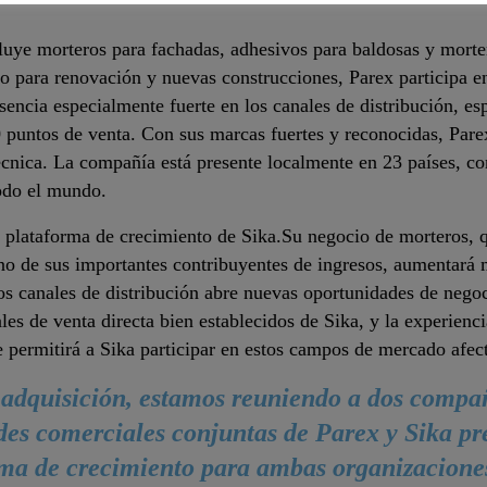
cluye morteros para fachadas, adhesivos para baldosas y mort
o para renovación y nuevas construcciones, Parex participa en 
esencia especialmente fuerte en los canales de distribución, 
 puntos de venta. Con sus marcas fuertes y reconocidas, Pare
écnica. La compañía está presente localmente en 23 países, c
todo el mundo.
a plataforma de crecimiento de Sika.Su negocio de morteros, 
uno de sus importantes contribuyentes de ingresos, aumentará
os canales de distribución abre nuevas oportunidades de nego
les de venta directa bien establecidos de Sika, y la experienc
e permitirá a Sika participar en estos campos de mercado afec
adquisición, estamos reuniendo a dos compañ
des comerciales conjuntas de Parex y Sika pr
ma de crecimiento para ambas organizaciones