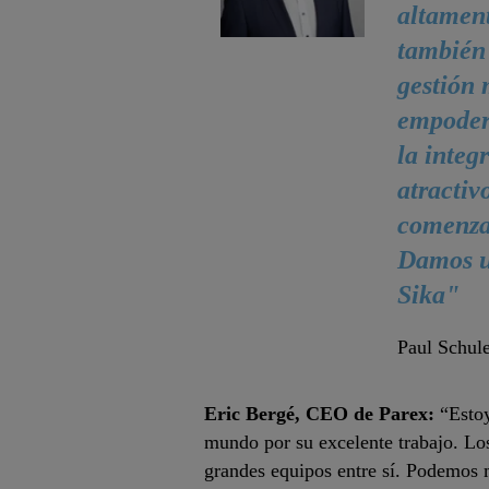
altament
también 
gestión 
empodera
la integ
atractiv
comenzar
Damos un
Sika"
Paul Schul
Eric Bergé, CEO de Parex:
“Estoy
mundo por su excelente trabajo. Los
grandes equipos entre sí. Podemos m