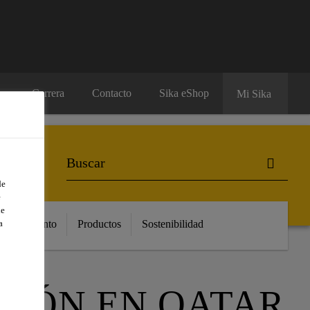
Carrera
Contacto
Sika eShop
Mi Sika
de
e
de
a
Conocimiento
Productos
Sostenibilidad
CIÓN EN QATAR