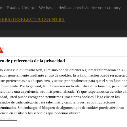
rom "Estados Unidos". We have a dedicated website for your country.
WEBSITE
SELECT A COUNTRY
ro de preferencia de la privacidad
 visita cualquier sitio web, el mismo podría obtener o guardar información en su
dor, generalmente mediante el uso de cookies. Esta información puede ser acerca 
 sus preferencias o su dispositivo, y se usa principalmente para que el sitio funcion
lo esperado. Por lo general, la información no lo identifica directamente, pero pue
cionarle una experiencia web más personalizada. Ya que respetamos su derecho a l
yectos de Referencia
Documentos
Somos Sika
Centro de 
idad, usted puede escoger no permitirnos usar ciertas cookies. Haga clic en los
zados de cada categoría para saber más y cambiar nuestras configuraciones
erminadas. Sin embargo, el bloqueo de algunos tipos de cookies puede afectar su
encia en el sitio y los servicios que podemos ofrecer.
ANTA DE PRODUC
nformación