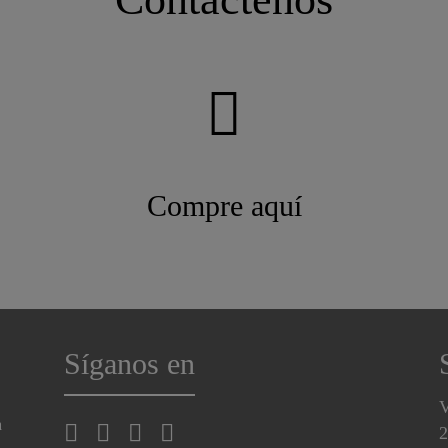
Compre aquí
Síganos en
V
a
2