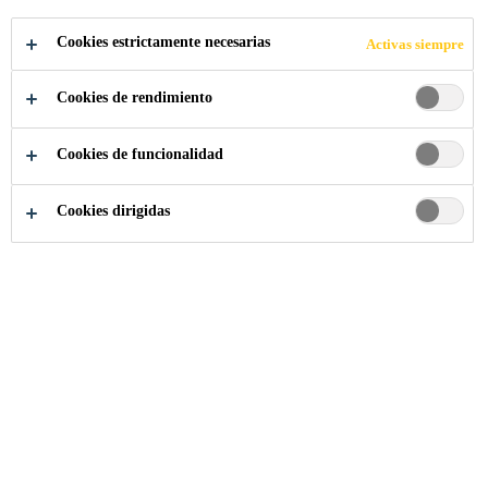
ARQUITECTURA
Cookies estrictamente necesarias
Activas siempre
PARA MOSTRAR
Cookies de rendimiento
LAS
Cookies de funcionalidad
INNOVACIONES
Cookies dirigidas
EN LA IMPRESIÓN
DE HORMIGÓN 3D
Noticias Sika
...
Sika se asocia con la mejor firma de a