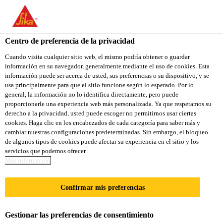
You are accessing "Sika Colombia", it seems you are accessing it
from "Estados Unidos". We have a dedicated website for your
country.
Centro de preferencia de la privacidad
TO
Cuando visita cualquier sitio web, el mismo podría obtener o guardar
STAY ON THE SIKA
SELECT A
información en su navegador, generalmente mediante el uso de cookies. Esta
SIKA
COLOMBIA WEBSITE
COUNTRY
información puede ser acerca de usted, sus preferencias o su dispositivo, y se
USA
usa principalmente para que el sitio funcione según lo esperado. Por lo
general, la información no lo identifica directamente, pero puede
proporcionarle una experiencia web más personalizada. Ya que respetamos su
Sika Colombia
derecho a la privacidad, usted puede escoger no permitirnos usar ciertas
cookies. Haga clic en los encabezados de cada categoría para saber más y
cambiar nuestras configuraciones predeterminadas. Sin embargo, el bloqueo
de algunos tipos de cookies puede afectar su experiencia en el sitio y los
servicios que podemos ofrecer.
SIKA SE ASOCIA
Más información
CON LA MEJOR
Confirmar mis preferencias
FIRMA DE
Gestionar las preferencias de consentimiento