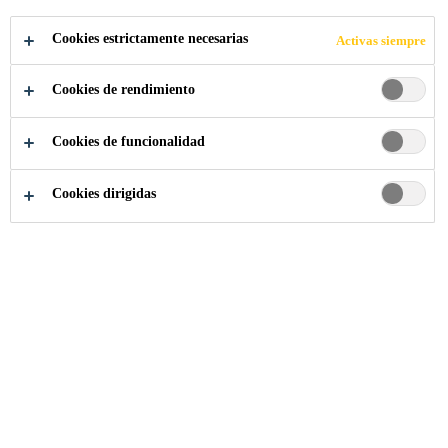
ESTRUCTURA
Cookies estrictamente necesarias
Activas siempre
METÁLICA DE
Cookies de rendimiento
LA RUEDA 360
Cookies de funcionalidad
SALITRE
Cookies dirigidas
MÁGICO
Proyectos Referencia
...
Rehabilitación estructura metá