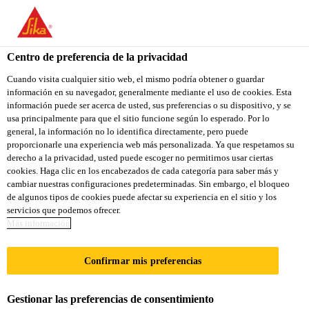
You are accessing "Sika Colombia", it seems you are accessing it
from "Estados Unidos". We have a dedicated website for your
country.
Centro de preferencia de la privacidad
TO
Cuando visita cualquier sitio web, el mismo podría obtener o guardar
STAY ON THE SIKA
SELECT A
información en su navegador, generalmente mediante el uso de cookies. Esta
SIKA
COLOMBIA WEBSITE
COUNTRY
información puede ser acerca de usted, sus preferencias o su dispositivo, y se
USA
usa principalmente para que el sitio funcione según lo esperado. Por lo
general, la información no lo identifica directamente, pero puede
proporcionarle una experiencia web más personalizada. Ya que respetamos su
Sika Colombia
derecho a la privacidad, usted puede escoger no permitirnos usar ciertas
cookies. Haga clic en los encabezados de cada categoría para saber más y
cambiar nuestras configuraciones predeterminadas. Sin embargo, el bloqueo
de algunos tipos de cookies puede afectar su experiencia en el sitio y los
servicios que podemos ofrecer.
Más información
REHABILITACI
Confirmar mis preferencias
ÓN
Gestionar las preferencias de consentimiento