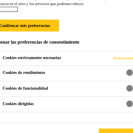
encia en el sitio y los servicios que podemos ofrecer.
nformación
 RIALTO
Confirmar mis preferencias
ionar las preferencias de consentimiento
Cookies estrictamente necesarias
Activas sie
Cookies de rendimiento
Cookies de funcionalidad
Cookies dirigidas
nte y completado después de tres años en 1591, 