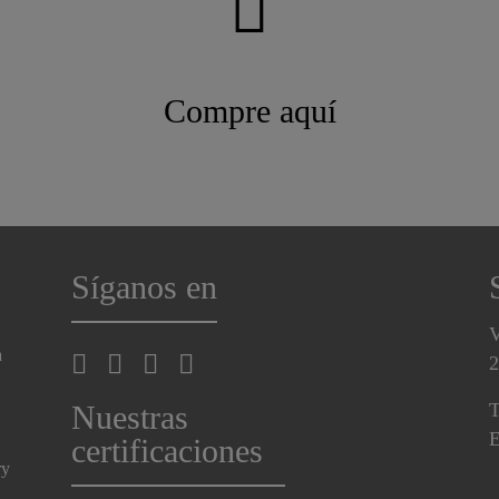
Compre aquí
Síganos en
V
a
2
Nuestras
T
E
certificaciones
ry