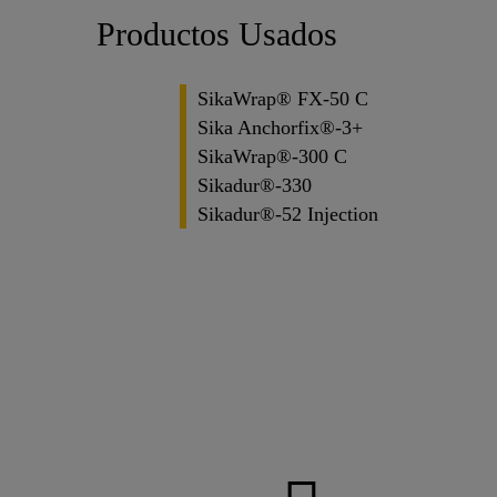
Productos Usados
SikaWrap® FX-50 C
Sika Anchorfix®-3+
SikaWrap®-300 C
Sikadur®-330
Sikadur®-52 Injection