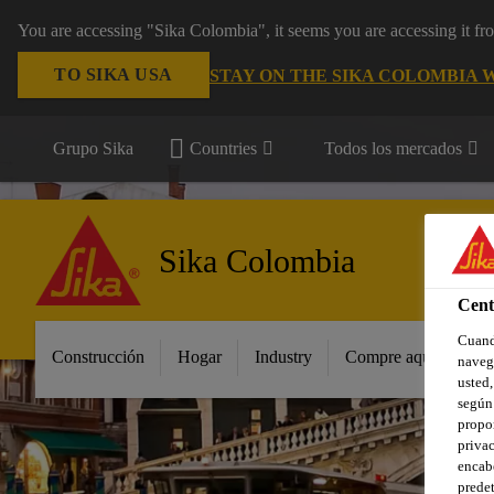
You are accessing "Sika Colombia", it seems you are accessing it f
TO SIKA USA
STAY ON THE SIKA COLOMBIA 
Grupo Sika
Countries
Todos los mercados
Sika Colombia
Cent
Cuando
Construcción
Hogar
Industry
Compre aquí
Pro
navega
usted,
según 
propor
privac
encabe
predet