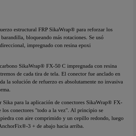
fuerzo estructural FRP SikaWrap® para reforzar los
a barandilla, bloqueando más rotaciones. Se usó
direccional, impregnado con resina epoxi
 de carbono SikaWrap® FX-50 C impregnada con resina
emos de cada tira de tela. El conector fue anclado en
a la solución de refuerzo es absolutamente no invasiva
orma.
or Sika para la aplicación de conectores SikaWrap® FX-
 los conectores "todo a la vez". Al principio se
a piedra con aire comprimido y un cepillo redondo, luego
 AnchorFix®-3 + de abajo hacia arriba.