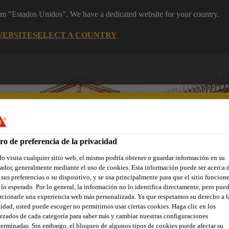
rom "Estados Unidos". We have a dedicated website for your country.
WEBSITE
SELECT A COUNTRY
ro de preferencia de la privacidad
 visita cualquier sitio web, el mismo podría obtener o guardar información en su
yectos de Referencia
Documentos
Somos Sika
Centro de 
dor, generalmente mediante el uso de cookies. Esta información puede ser acerca 
 sus preferencias o su dispositivo, y se usa principalmente para que el sitio funcion
lo esperado. Por lo general, la información no lo identifica directamente, pero pue
cionarle una experiencia web más personalizada. Ya que respetamos su derecho a l
idad, usted puede escoger no permitirnos usar ciertas cookies. Haga clic en los
zados de cada categoría para saber más y cambiar nuestras configuraciones
erminadas. Sin embargo, el bloqueo de algunos tipos de cookies puede afectar su