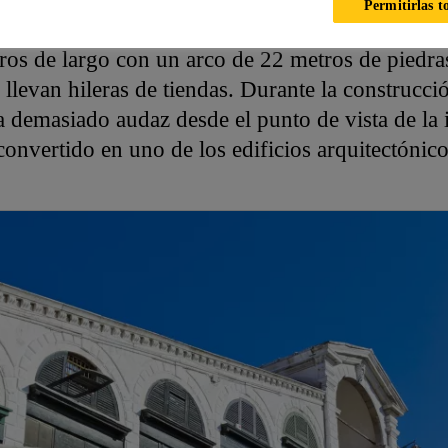
Permitirlas t
el mundo y es sin duda el puente más famoso de
ros de largo con un arco de 22 metros de piedras
s llevan hileras de tiendas. Durante la construcc
a demasiado audaz desde el punto de vista de la 
convertido en uno de los edificios arquitectónic