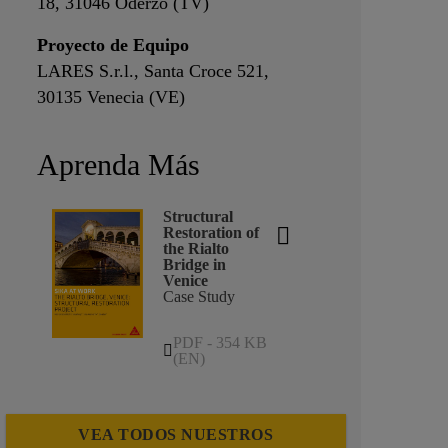
18, 31046 Oderzo (TV)
Proyecto de Equipo
LARES S.r.l., Santa Croce 521,
30135 Venecia (VE)
Aprenda Más
Structural
Restoration of
the Rialto
Bridge in
Venice
Case Study
PDF - 354 KB
(EN)
VEA TODOS NUESTROS