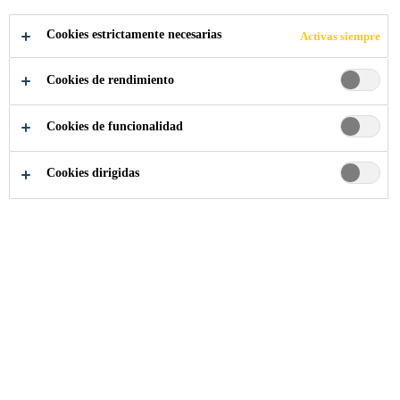
Cookies estrictamente necesarias
Activas siempre
Cookies de rendimiento
Somos Sika
Acerca de Sika
Cumplimiento
Cookies de funcionalidad
Cookies dirigidas
"Generar confianza" es la
promesa de marca de Sika.
El comportamiento ético y
la integridad construyen
las bases de la confianza.