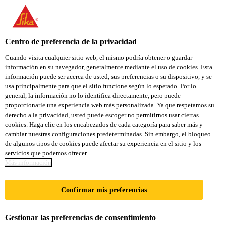
You are accessing "Sika Colombia", it seems you are accessing it
from "Estados Unidos". We have a dedicated website for your
country.
Centro de preferencia de la privacidad
TO
Cuando visita cualquier sitio web, el mismo podría obtener o guardar
STAY ON THE SIKA
SELECT A
información en su navegador, generalmente mediante el uso de cookies. Esta
SIKA
COLOMBIA WEBSITE
COUNTRY
información puede ser acerca de usted, sus preferencias o su dispositivo, y se
USA
usa principalmente para que el sitio funcione según lo esperado. Por lo
general, la información no lo identifica directamente, pero puede
proporcionarle una experiencia web más personalizada. Ya que respetamos su
Sika Colombia
derecho a la privacidad, usted puede escoger no permitirnos usar ciertas
cookies. Haga clic en los encabezados de cada categoría para saber más y
cambiar nuestras configuraciones predeterminadas. Sin embargo, el bloqueo
de algunos tipos de cookies puede afectar su experiencia en el sitio y los
servicios que podemos ofrecer.
Más información
CUMPLIMIENT
Confirmar mis preferencias
O
Gestionar las preferencias de consentimiento