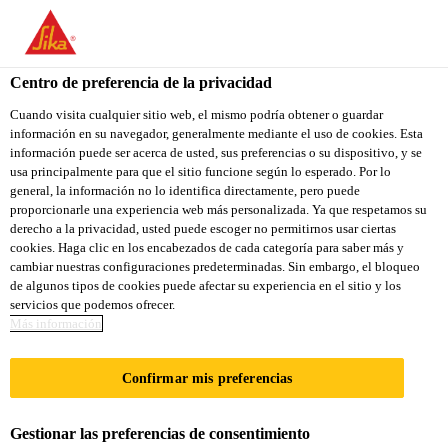
You are accessing "Sika Colombia", it seems you are accessing it
from "Estados Unidos". We have a dedicated website for your
country.
Centro de preferencia de la privacidad
TO
Cuando visita cualquier sitio web, el mismo podría obtener o guardar
STAY ON THE SIKA
SELECT A
información en su navegador, generalmente mediante el uso de cookies. Esta
SIKA
COLOMBIA WEBSITE
COUNTRY
información puede ser acerca de usted, sus preferencias o su dispositivo, y se
USA
usa principalmente para que el sitio funcione según lo esperado. Por lo
general, la información no lo identifica directamente, pero puede
proporcionarle una experiencia web más personalizada. Ya que respetamos su
Sika Colombia
derecho a la privacidad, usted puede escoger no permitirnos usar ciertas
cookies. Haga clic en los encabezados de cada categoría para saber más y
cambiar nuestras configuraciones predeterminadas. Sin embargo, el bloqueo
de algunos tipos de cookies puede afectar su experiencia en el sitio y los
servicios que podemos ofrecer.
PREMIO SIKA
Más información
Confirmar mis preferencias
Gestionar las preferencias de consentimiento