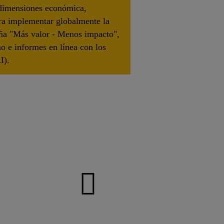
s dimensiones económica,
ara implementar globalmente la
paña "Más valor - Menos impacto",
no e informes en línea con los
I).