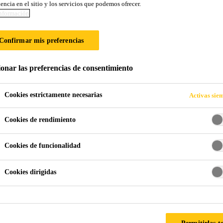
encia en el sitio y los servicios que podemos ofrecer.
AD
nformación
Confirmar mis preferencias
ionar las preferencias de consentimiento
biente, Seguridad y Sostenibilidad
Cookies estrictamente necesarias
Activas sie
Cookies de rendimiento
(días laborables perdidos> 1) aumentó en un 19.5% en
Cookies de funcionalidad
l Informe de sostenibilidad 2018 del año en revisión,
rales por cada 1,000 empleados (año anterior: 8.7). En
Cookies dirigidas
e 18.4 días, como promedio (año anterior: 22). Debido
procesará programas de seguridad en 2019, cubriendo
objetivo de poner mayor énfasis en la participación de
ccidentes por falta de atención.