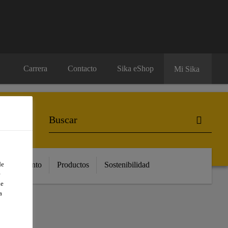
Carrera
Contacto
Sika eShop
Mi Sika
Conocimiento
Productos
Sostenibilidad
de
e
de
a
Y