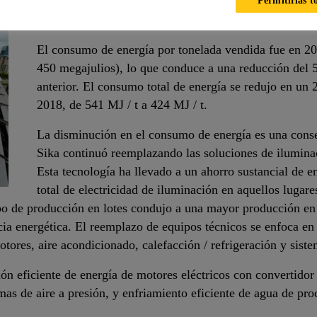
Permitirlas t
Eficiencia Energética
El consumo de energía por tonelada vendida fue en 20
450 megajulios), lo que conduce a una reducción del
anterior. El consumo total de energía se redujo en un
2018, de 541 MJ / t a 424 MJ / t.
La disminución en el consumo de energía es una conse
Sika continuó reemplazando las soluciones de ilumina
Esta tecnología ha llevado a un ahorro sustancial de 
total de electricidad de iluminación en aquellos lugar
o de producción en lotes condujo a una mayor producción en l
cia energética. El reemplazo de equipos técnicos se enfoca en
tores, aire acondicionado, calefacción / refrigeración y siste
ión eficiente de energía de motores eléctricos con convertidor
emas de aire a presión, y enfriamiento eficiente de agua de pr
.