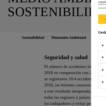
experi
SOSTENIBILID
Más i
Gest
Sostenibilidad
Dimensión Ambiental
Medio Am
Seguridad y salud
El número de accidentes laborales 
2018 en comparación con 2017. En e
se registraron 10.4 accidentes labo
2018, las lesiones causaron bajas d
a este resultado inesperado, Sika 
todas las regiones y países, con el 
los trabajadores y evitar pequeños a