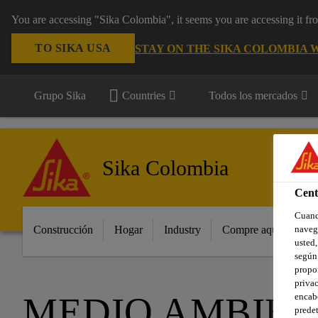
You are accessing "Sika Colombia", it seems you are accessing it f
TO SIKA USA
STAY ON THE SIKA COLOMBIA 
Grupo Sika
Countries
Todos los mercados
Sika Colombia
Cent
Cuando
Construcción
Hogar
Industry
Compre aquí
Pro
navega
usted,
según 
propor
privac
MEDIO AMBIEN
encabe
predet