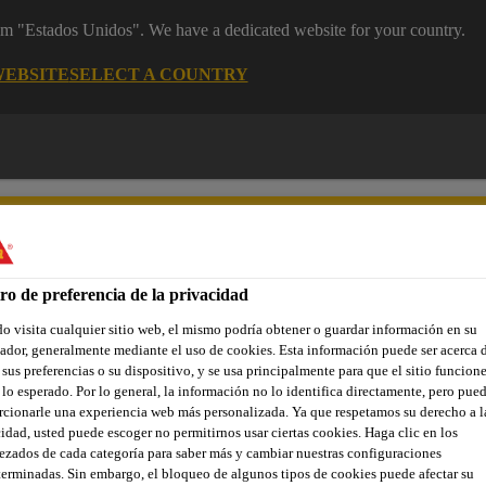
rom "Estados Unidos". We have a dedicated website for your country.
WEBSITE
SELECT A COUNTRY
ro de preferencia de la privacidad
 visita cualquier sitio web, el mismo podría obtener o guardar información en su
yectos de Referencia
Documentos
Somos Sika
Centro de 
dor, generalmente mediante el uso de cookies. Esta información puede ser acerca 
 sus preferencias o su dispositivo, y se usa principalmente para que el sitio funcion
lo esperado. Por lo general, la información no lo identifica directamente, pero pue
cionarle una experiencia web más personalizada. Ya que respetamos su derecho a l
idad, usted puede escoger no permitirnos usar ciertas cookies. Haga clic en los
TE, SEGURIDAD 
zados de cada categoría para saber más y cambiar nuestras configuraciones
erminadas. Sin embargo, el bloqueo de algunos tipos de cookies puede afectar su