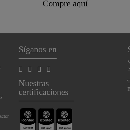
Compre aquí
Síganos en
V
a
2
Nuestras
T
E
certificaciones
ry
actor