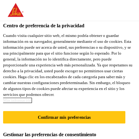
You are accessing "Sika Colombia", it seems you are accessing it
from "Estados Unidos". We have a dedicated website for your
country.
Centro de preferencia de la privacidad
TO
Cuando visita cualquier sitio web, el mismo podría obtener o guardar
STAY ON THE SIKA
SELECT A
información en su navegador, generalmente mediante el uso de cookies. Esta
SIKA
COLOMBIA WEBSITE
COUNTRY
información puede ser acerca de usted, sus preferencias o su dispositivo, y se
USA
usa principalmente para que el sitio funcione según lo esperado. Por lo
general, la información no lo identifica directamente, pero puede
proporcionarle una experiencia web más personalizada. Ya que respetamos su
Sika Colombia
derecho a la privacidad, usted puede escoger no permitirnos usar ciertas
cookies. Haga clic en los encabezados de cada categoría para saber más y
cambiar nuestras configuraciones predeterminadas. Sin embargo, el bloqueo
de algunos tipos de cookies puede afectar su experiencia en el sitio y los
servicios que podemos ofrecer.
CHINA:
Más información
PROYECTO DE
Confirmar mis preferencias
BIBLIOTECA
Gestionar las preferencias de consentimiento