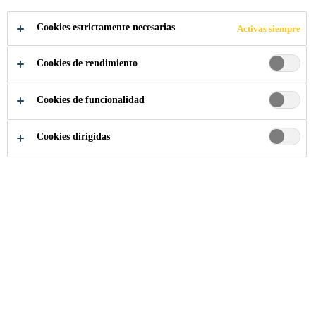
Cookies estrictamente necesarias
Activas siempre
Cookies de rendimiento
Sostenibilidad
...
China: Proyecto de biblioteca
Cookies de funcionalidad
Cookies dirigidas
25/03/2019
Sika China está cooperando con "Library
Project", una organización benéfica sin fines
de lucro. Cumpliendo con las
responsabilidades sociales y apoyando la
educación básica, el Proyecto de Biblioteca
de Sika China ha estado en funcionamiento
durante cuatro años desde 2015. El equipo