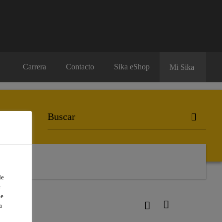
Carrera
Contacto
Sika eShop
Mi Sika
de
e
de
n
a