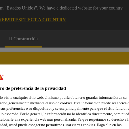
rom "Estados Unidos". We have a dedicated website for your country.
WEBSITE
SELECT A COUNTRY
Construcción
Sellantes
ro de preferencia de la privacidad
Contáctenos
 visita cualquier sitio web, el mismo podría obtener o guardar información en su
dor, generalmente mediante el uso de cookies. Esta información puede ser acerca 
 sus preferencias o su dispositivo, y se usa principalmente para que el sitio funcion
lo esperado. Por lo general, la información no lo identifica directamente, pero pue
 o Selladores
Espacios Interiores
Sikaflex®-416 Constructio
cionarle una experiencia web más personalizada. Ya que respetamos su derecho a l
idad, usted puede escoger no permitirnos usar ciertas cookies. Haga clic en los