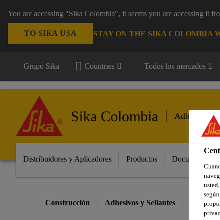
You are accessing "Sika Colombia", it seems you are accessing it f
TO SIKA USA
STAY ON THE SIKA COLOMBIA 
Grupo Sika
Countries
Todos los mercados
Sika Colombia
Adhesivos y 
Cent
Distribuidores y Aplicadores
Productos
Documentos
Cuando
navega
usted,
según 
Construcción
Adhesivos y Sellantes
Sellantes
propor
privac