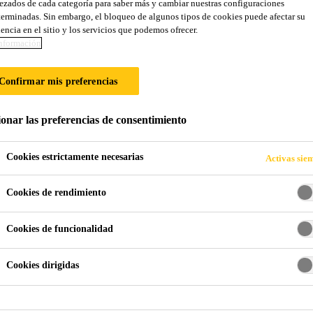
zados de cada categoría para saber más y cambiar nuestras configuraciones
Sikaflex®-416 Co
erminadas. Sin embargo, el bloqueo de algunos tipos de cookies puede afectar su
encia en el sitio y los servicios que podemos ofrecer.
nformación
Sellador de poliuretano para juntas de piso
Confirmar mis preferencias
Sikaflex®-416 Construction es un sellador de poliur
descuelga. Sella de forma duradera juntas de pisos y 
ionar las preferencias de consentimiento
mampostería gracias a sus buenas propiedades mecáni
Cookies estrictamente necesarias
Activas sie
Buena capacidad de movimiento: ±35 % (ASTM C
Cookies de rendimiento
Resistente al agua y al agua salada (EN 15651-4)
Cookies de funcionalidad
Buena resistencia a la intemperie (ISO 19862)
Cookies dirigidas