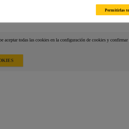
HOJA TÉCNICA
HOJA DE SEGURIDAD
Permitirlas t
e aceptar todas las cookies en la configuración de cookies y confirmar 
OKIES