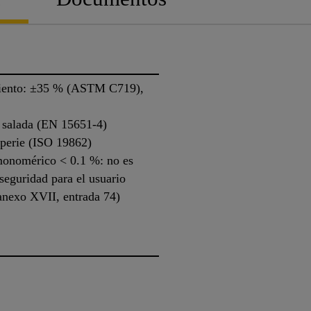
iento: ±35 % (ASTM C719),
a salada (EN 15651-4)
mperie (ISO 19862)
monomérico < 0.1 %: no es
seguridad para el usuario
anexo XVII, entrada 74)