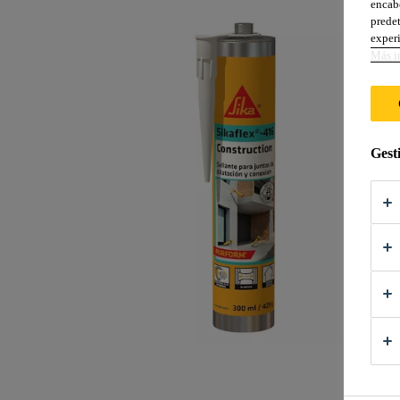
encabe
predet
experi
Más i
Gest