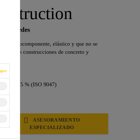
nstruction
s y paredes
etano monocomponente, elástico y que no se
paredes en construcciones de concreto y
cas.
mpre
719), ±25 % (ISO 9047)
ASESORAMIENTO
ESPECIALIZADO