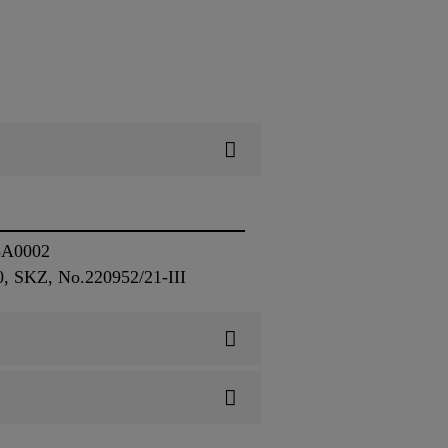
25A0002
0, SKZ, No.220952/21-III