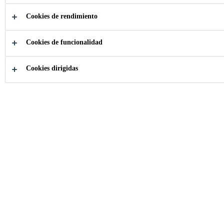
Cookies de rendimiento
Construcción
...
Espacios Interiores
Cookies de funcionalidad
Cookies dirigidas
CONTACTENOS Y OBTENGA ASESORÍA
ESPECIALIZADA PARA SU PROYECTO
¿Cómo reparar grietas en
paredes?
Para reparar grietas o fisuras NO estructurales en paredes, es
esencial evaluar la magnitud del daño. Si la fisura es de pequeña
escala, puede repararse aplicando un sellador siguiendo estos
pasos: