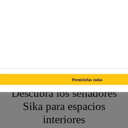
Preparar la superficie limpiando y eliminando cualquier residuo
suelto o polvo.
Seleccionar el sellador más adecuado para las condiciones
específicas de la grieta.
Aplicar el sellador en la fisura, asegurándose de llenar
completamente el espacio y proporcionar una capa uniforme.
Alisar la superficie con una espátula para asegurar una distribución
uniforme y eliminar el exceso de sellador.
Permitirlas todas
Descubra los selladores
Sika para espacios
interiores