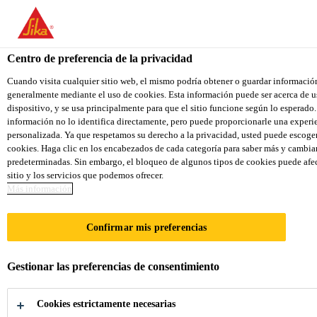
You are accessing "Sika Colombia", it seems you are accessing it f
We have a dedicated website for your country.
Centro de preferencia de la privacidad
TO SIKA
STAY ON THE SIKA COLOMBIA
USA
WEBSITE
Cuando visita cualquier sitio web, el mismo podría obtener o guardar informació
generalmente mediante el uso de cookies. Esta información puede ser acerca de us
dispositivo, y se usa principalmente para que el sitio funcione según lo esperado. 
información no lo identifica directamente, pero puede proporcionarle una exper
Sika Colombia
personalizada. Ya que respetamos su derecho a la privacidad, usted puede escoger
cookies. Haga clic en los encabezados de cada categoría para saber más y cambia
predeterminadas. Sin embargo, el bloqueo de algunos tipos de cookies puede afec
sitio y los servicios que podemos ofrecer.
Más información
ESPACIOS
Confirmar mis preferencias
INTERIORES
Gestionar las preferencias de consentimiento
Cookies estrictamente necesarias