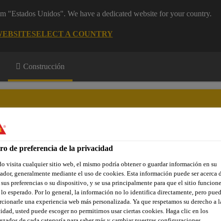
rom "Estados Unidos". We have a dedicated website for your country.
WEBSITE
SELECT A COUNTRY
Construcción
os Industriales
ro de preferencia de la privacidad
Contáctenos
 visita cualquier sitio web, el mismo podría obtener o guardar información en su
dor, generalmente mediante el uso de cookies. Esta información puede ser acerca 
 sus preferencias o su dispositivo, y se usa principalmente para que el sitio funcion
lo esperado. Por lo general, la información no lo identifica directamente, pero pue
cionarle una experiencia web más personalizada. Ya que respetamos su derecho a l
ecubrimientos Industriales
Estructuras metálicas
Acero Al
idad, usted puede escoger no permitirnos usar ciertas cookies. Haga clic en los
zados de cada categoría para saber más y cambiar nuestras configuraciones