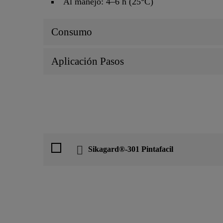
Al manejo: 4–6 h (25°C)
Consumo
Aplicación Pasos
Sikagard®-301 Pintafacil