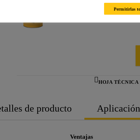
Permitirlas t
HOJA TÉCNICA
talles de producto
Aplicació
Ventajas