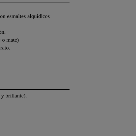
n esmaltes alquídicos
ón.
e o mate)
rato.
.
y brillante).