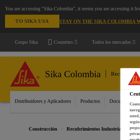
You are accessing "Sika Colombia", it seems you are accessing it f
TO SIKA USA
STAY ON THE SIKA COLOMBIA 
Grupo Sika
Countries
Todos los mercados
Sika Colombia
Recubrimient
Cent
Distribuidores y Aplicadores
Productos
Documentos
Cuando
navega
usted,
según 
propor
Construcción
Recubrimientos Industriales
R
privac
encabe