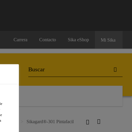
Carrera
Contacto
Sika eShop
Mi Sika
de
e
de
a
 Carbono
Sikagard®-301 Pintafacil