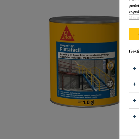
predet
experi
Más i
Gest