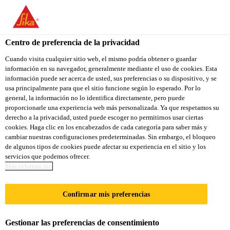
You are accessing "Sika Colombia", it seems you are accessing it
from "Estados Unidos". We have a dedicated website for your
country.
Centro de preferencia de la privacidad
Industria
...
Sikaflex®-290 DC PRO
TO
Cuando visita cualquier sitio web, el mismo podría obtener o guardar
STAY ON THE SIKA
SELECT A
información en su navegador, generalmente mediante el uso de cookies. Esta
SIKA
COLOMBIA WEBSITE
COUNTRY
información puede ser acerca de usted, sus preferencias o su dispositivo, y se
USA
usa principalmente para que el sitio funcione según lo esperado. Por lo
general, la información no lo identifica directamente, pero puede
proporcionarle una experiencia web más personalizada. Ya que respetamos su
Sikaflex®-290 DC
Sika Colombia
derecho a la privacidad, usted puede escoger no permitirnos usar ciertas
cookies. Haga clic en los encabezados de cada categoría para saber más y
cambiar nuestras configuraciones predeterminadas. Sin embargo, el bloqueo
PRO
de algunos tipos de cookies puede afectar su experiencia en el sitio y los
servicios que podemos ofrecer.
Más información
El compuesto profesional para calafateo
de cubiertas
Confirmar mis preferencias
Sikaflex®-290 DC PRO es un sellante de juntas
Gestionar las preferencias de consentimiento
monocomponente a base de poliuretano, formulado