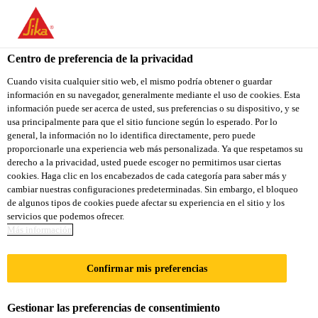
You are accessing "Sika Colombia", it seems you are accessing it
from "Estados Unidos". We have a dedicated website for your
country.
Centro de preferencia de la privacidad
TO
Cuando visita cualquier sitio web, el mismo podría obtener o guardar
STAY ON THE SIKA
SELECT A
información en su navegador, generalmente mediante el uso de cookies. Esta
SIKA
COLOMBIA WEBSITE
COUNTRY
información puede ser acerca de usted, sus preferencias o su dispositivo, y se
USA
usa principalmente para que el sitio funcione según lo esperado. Por lo
general, la información no lo identifica directamente, pero puede
proporcionarle una experiencia web más personalizada. Ya que respetamos su
Sika Colombia
derecho a la privacidad, usted puede escoger no permitirnos usar ciertas
cookies. Haga clic en los encabezados de cada categoría para saber más y
cambiar nuestras configuraciones predeterminadas. Sin embargo, el bloqueo
de algunos tipos de cookies puede afectar su experiencia en el sitio y los
servicios que podemos ofrecer.
PRODUCTOS DE
Más información
TRANSPORTE
Confirmar mis preferencias
Gestionar las preferencias de consentimiento