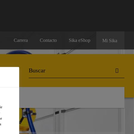
Carrera
Contacto
Sika eShop
Mi Sika
de
e
de
a