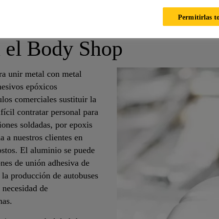
tégico del cliente para la
Permitirlas t
n el Body Shop
ra unir metal con metal
hesivos epóxicos
os comerciales sustituir la
ícil contratar personal para
iones soldadas, por epoxis
 a nuestros clientes en
stos. El aluminio se puede
iones de unión adhesiva de
n la producción de autobuses
n necesidad de
nas.