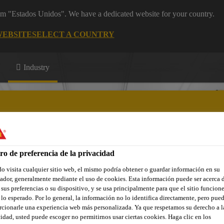
rom "Estados Unidos". We have a dedicated website for your country.
WEBSITE
SELECT A COUNTRY
Industry
ro de preferencia de la privacidad
 visita cualquier sitio web, el mismo podría obtener o guardar información en su
dor, generalmente mediante el uso de cookies. Esta información puede ser acerca 
 sus preferencias o su dispositivo, y se usa principalmente para que el sitio funcion
lo esperado. Por lo general, la información no lo identifica directamente, pero pue
cionarle una experiencia web más personalizada. Ya que respetamos su derecho a l
idad, usted puede escoger no permitirnos usar ciertas cookies. Haga clic en los