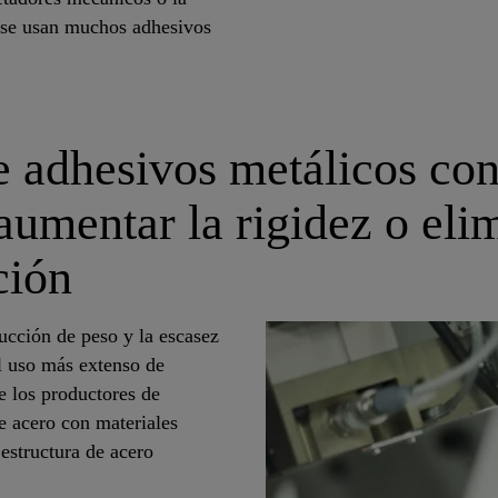
e se usan muchos adhesivos
 adhesivos metálicos co
 aumentar la rigidez o eli
ción
ducción de peso y la escasez
l uso más extenso de
e los productores de
e acero con materiales
structura de acero