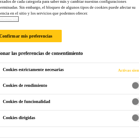
zados de cada categoría para saber más y cambiar nuestras configuraciones
erminadas. Sin embargo, el bloqueo de algunos tipos de cookies puede afectar su
ETÁLICOS PARA 
encia en el sitio y los servicios que podemos ofrecer.
nformación
ERIALES MIXTO
Confirmar mis preferencias
ionar las preferencias de consentimiento
Cookies estrictamente necesarias
Activas sie
Cookies de rendimiento
minum, Steel and Mixed Materials
Cookies de funcionalidad
ado en frío y calor para metales desnudos en el 
Cookies dirigidas