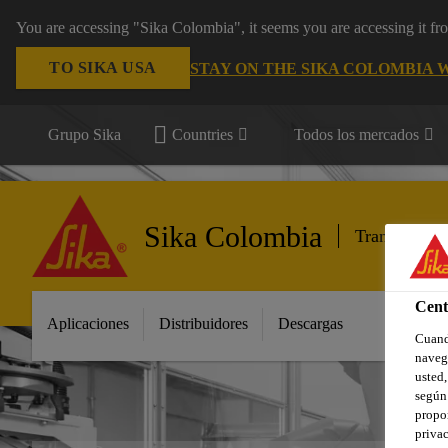
You are accessing "Sika Colombia", it seems you are accessing it f
TO SIKA USA
STAY ON THE SIKA COLOMBIA 
Grupo Sika
Countries
Todos los mercados
Sika Colombia
Transporte
Cent
Aplicaciones
Distribuidores
Descargas
Cuando
navega
usted,
según 
propor
privac