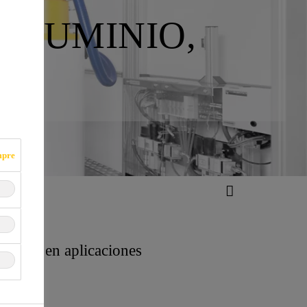
ALUMINIO,
S
mpre
cuerpo en aplicaciones