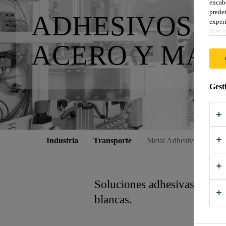
encabe
predet
ADHESIVOS M
experi
Más i
ACERO Y MAT
Gest
Industria
Transporte
Metal Adhesives for Alu
Soluciones adhesivas de cur
blancas.