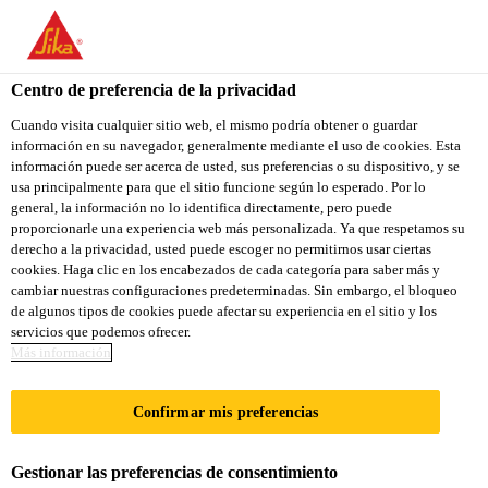
You are accessing "Sika Colombia", it seems you are accessing it
from "Estados Unidos". We have a dedicated website for your
country.
Centro de preferencia de la privacidad
TO
Cuando visita cualquier sitio web, el mismo podría obtener o guardar
STAY ON THE SIKA
SELECT A
información en su navegador, generalmente mediante el uso de cookies. Esta
SIKA
COLOMBIA WEBSITE
COUNTRY
información puede ser acerca de usted, sus preferencias o su dispositivo, y se
USA
usa principalmente para que el sitio funcione según lo esperado. Por lo
general, la información no lo identifica directamente, pero puede
proporcionarle una experiencia web más personalizada. Ya que respetamos su
Sika Colombia
derecho a la privacidad, usted puede escoger no permitirnos usar ciertas
cookies. Haga clic en los encabezados de cada categoría para saber más y
cambiar nuestras configuraciones predeterminadas. Sin embargo, el bloqueo
de algunos tipos de cookies puede afectar su experiencia en el sitio y los
servicios que podemos ofrecer.
GALVANIZADA
Más información
Confirmar mis preferencias
Gestionar las preferencias de consentimiento